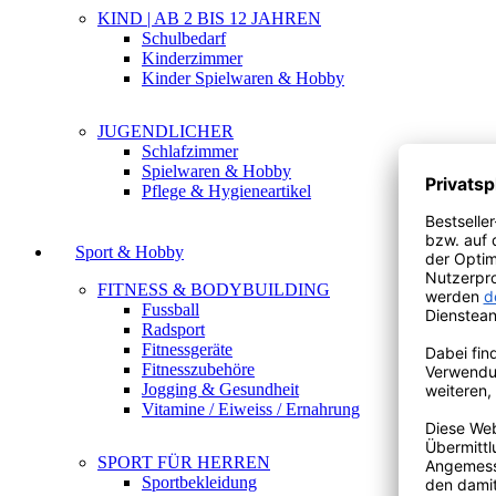
KIND | AB 2 BIS 12 JAHREN
Schulbedarf
Kinderzimmer
Kinder Spielwaren & Hobby
JUGENDLICHER
Schlafzimmer
Spielwaren & Hobby
Pflege & Hygieneartikel
Sport & Hobby
FITNESS & BODYBUILDING
Fussball
Radsport
Fitnessgeräte
Fitnesszubehöre
Jogging & Gesundheit
Vitamine / Eiweiss / Ernahrung
SPORT FÜR HERREN
Sportbekleidung