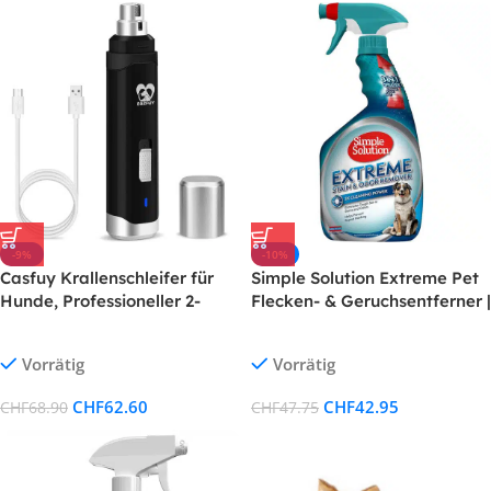
-9%
-10%
Casfuy Krallenschleifer für
Simple Solution Extreme Pet
Hunde, Professioneller 2-
Flecken- & Geruchsentferner |
Gang-Elektrisch-
Enzymreiniger mit 3X
Wiederaufladbarer
Reinigungskraft – 945ml
Vorrätig
Vorrätig
Krallenschneider für
Haustiere, schmerzlose
CHF
62.60
CHF
42.95
CHF
68.90
CHF
47.75
Pfotenpflege und -glättung
für kleine, mittelgrosse
Hunde und Katzen