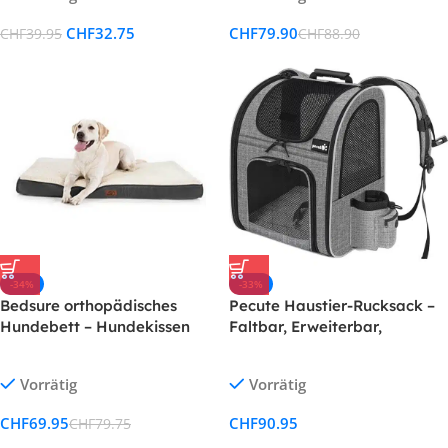
Kletterseil/Verstellbar
Aufbewahrungstasche,
CHF
32.75
CHF
79.90
CHF
39.95
CHF
88.90
Splitterleinen
Autoschondecke für Hunde
-34%
-33%
Bedsure orthopädisches
Pecute Haustier-Rucksack –
Hundebett – Hundekissen
Faltbar, Erweiterbar,
flauschig Hundematte
Transparentes Netzfenster
waschbar
Vorrätig
Vorrätig
CHF
69.95
CHF
90.95
CHF
79.75