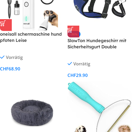
oneisall schermaschine hund
-36%
pfoten Leise
SlowTon Hundegeschirr mit
hundeschermaschine
Sicherheitsgurt Double
pfotentrimmer pfotenrasierer
luftdurchlässiges Latex-
Vorrätig
für Hunde Katzen Pfoten,
Gittergewebe Geschirr
Vorrätig
Augen, Ohren, Gesicht,
reguläre Reisenweste
CHF
68.90
Körper
Autosicherheitsgurt für alle
CHF
29.90
alltäglichen sportlichen
Aktivitäten dem Vierbeiner