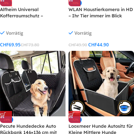
-9%
-10%
Alfheim Universal
WLAN Haustierkamera in HD
Kofferraumschutz –
– Ihr Tier immer im Blick
wasserabweisend &
pflegeleicht – Ideale
Vorrätig
Vorrätig
Autodecke für Hunde –
Kofferraummatte mit
CHF
69.95
CHF
44.90
CHF
73.80
CHF
49.90
Ladekantenschutz – Passend
für mittelgrosse kleine Auto
LKW SUV
-24%
-12%
Pecute Hundedecke Auto
Looxmeer Hunde Autositz für
Rückbank 146×136 cm mit
Kleine Mittlere Hunde