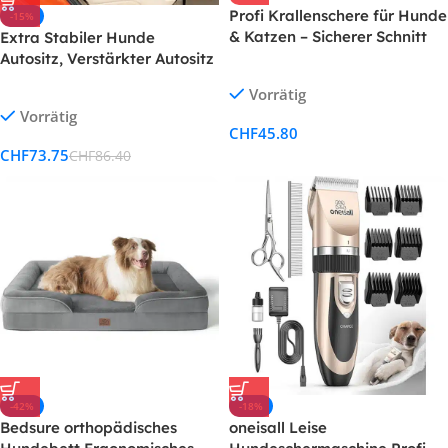
Profi Krallenschere für Hunde
-15%
& Katzen – Sicherer Schnitt
Extra Stabiler Hunde
mit Abstandshalter
Autositz, Verstärkter Autositz
für kleine und mittlere Hunde
Vorrätig
mit 4 Befestigungsgurten,
Vorrätig
Hochwertiger und
CHF
45.80
wasserdichter Hundeautositz
CHF
73.75
CHF
86.40
für den Rücksitz im Autos
-42%
-18%
Bedsure orthopädisches
oneisall Leise