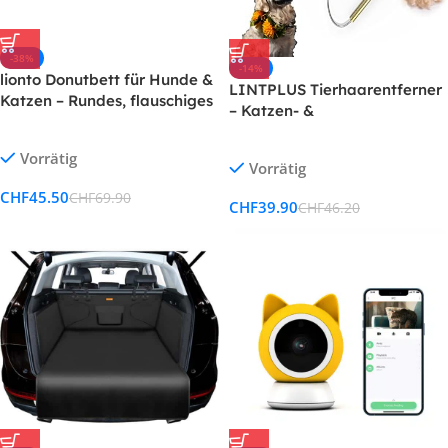
-38%
-14%
lionto Donutbett für Hunde &
LINTPLUS Tierhaarentferner
Katzen – Rundes, flauschiges
– Katzen- &
Haustierbett mit extra dicker
Hundehaarbürste für
Füllung
Teppiche & Kratzbäume
Vorrätig
Vorrätig
CHF
45.50
CHF
69.90
CHF
39.90
CHF
46.20