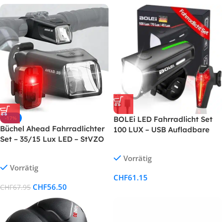
-17%
BOLEi LED Fahrradlicht Set
Büchel Ahead Fahrradlichter
100 LUX – USB Aufladbare
Set – 35/15 Lux LED – StVZO
StVZO-zugelassene
Zugelassen – Aufladbare
Fahrradbeleuchtung – IPX5
Vorrätig
Lichter für vorne & hinten,
Wasserdicht – Front- und
Vorrätig
Schwarz
Rücklicht mit
CHF
61.15
Batteriewarnung
CHF
56.50
CHF
67.95