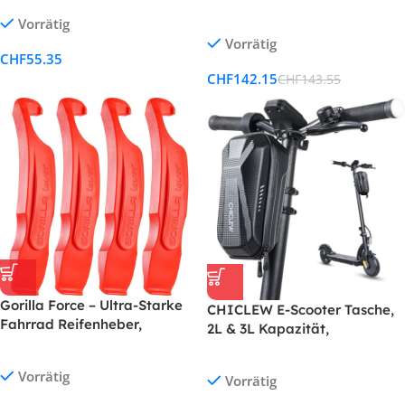
Behälter | Für Fahrrad,
mit Bits – Präzisionswerkzeug
Vorrätig
Motorrad, E-Bike & Auto
für Fahrrad & Motorrad (2-20
Vorrätig
Nm)
CHF
55.35
CHF
142.15
CHF
143.55
Gorilla Force – Ultra-Starke
CHICLEW E-Scooter Tasche,
Fahrrad Reifenheber,
2L & 3L Kapazität,
Lavarot, 2-4er-Pack, aus
Schnellverschluss,
Kunststoff
wasserdicht für Segway,
Vorrätig
Vorrätig
Ninebot, Xiaomi M365