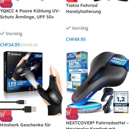
Tiakia Fahrrad
-13%
YQXCC 4 Paare Kühlung UV-
Handyhalterung
Schutz Ärmlinge, UPF 50+
Aluminiumlegierung
Arm Sleeves Tattoo Cover für
Motorrad Scooter Fahrrad
Vorrätig
Frauen Männer Radsport Golf
Vorrätig
Radfahren
CHF
49.95
CHF
34.95
CHF
38.35
-14%
-31%
NEXTCOVER® Fahrradsattel –
Hinshark Geschenke für
Maximaler Komfort mit