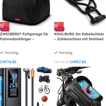
-3%
-10%
ZWEIBERG® Faltgarage für
KOHLBURG 2m Kabelschloss
Fahrradanhänger –
– Zahlenschloss mit Stahlseil
Wasserdicht, UV-Schutz &
& Klettverschlüssen für
easyRemoval
Fahrrad, Garten & mehr
Vorrätig
Vorrätig
CHF
74.80
CHF
67.65
CHF
74.95