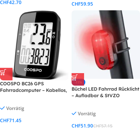
CHF
42.70
CHF
59.95
-11%
COOSPO BC26 GPS
Büchel LED Fahrrad Rücklicht
Fahrradcomputer – Kabellos,
– Aufladbar & StVZO
Bluetooth 5.0, IP67, 2,3″ LCD
zugelassen – Rücklicht für E-
mit automatischer
Vorrätig
Bikes und Fahrräder
Hintergrundbeleuchtung
Vorrätig
CHF
71.45
CHF
51.90
CHF
57.15