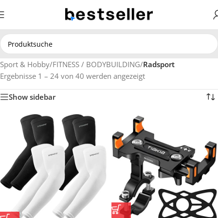
Sport & Hobby
/
FITNESS / BODYBUILDING
/
Radsport
Ergebnisse 1 – 24 von 40 werden angezeigt
Show sidebar