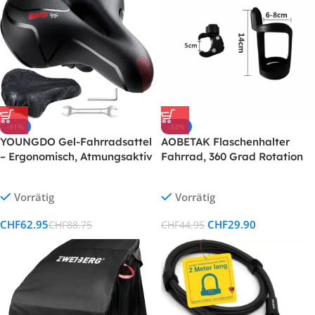
-31%
-33%
YOUNGDO Gel-Fahrradsattel
AOBETAK Flaschenhalter
– Ergonomisch, Atmungsaktiv
Fahrrad, 360 Grad Rotation
& Stoßdämpfend
Vorrätig
Vorrätig
CHF
62.95
CHF
29.90
CHF
88.75
CHF
44.95