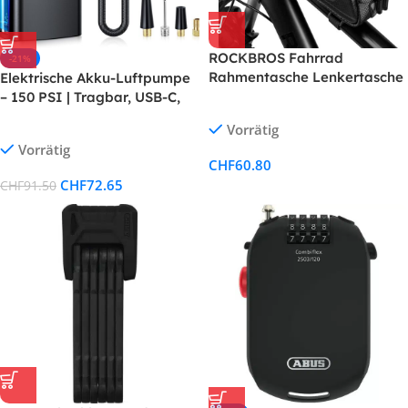
ROCKBROS Fahrrad
-21%
Rahmentasche Lenkertasche
Elektrische Akku-Luftpumpe
Wasserdicht Handytasche für
– 150 PSI | Tragbar, USB-C,
Smartphone bis zu 6.8 Zoll
Powerbank & Taschenlampe |
Vorrätig
mit TPU Sensitivem
Für Auto, Motorrad, Fahrrad
Vorrätig
Touchscreen für
& Bälle
CHF
60.80
Montainbikes, Rennrad,
CHF
72.65
CHF
91.50
Ebikes