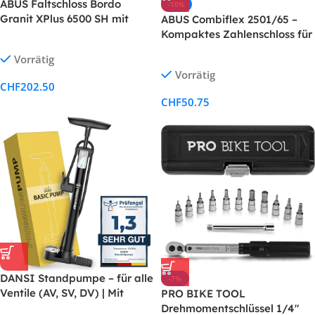
ABUS Faltschloss Bordo
-10%
Granit XPlus 6500 SH mit
ABUS Combiflex 2501/65 –
Halterung – Fahrradschloss
Kompaktes Zahlenschloss für
aus gehärtetem Stahl
Gepäck, Ski & Helm
Vorrätig
Vorrätig
CHF
202.50
CHF
50.75
DANSI Standpumpe – für alle
-7%
Ventile (AV, SV, DV) | Mit
PRO BIKE TOOL
Manometer, Adaptern &
Drehmomentschlüssel 1/4″