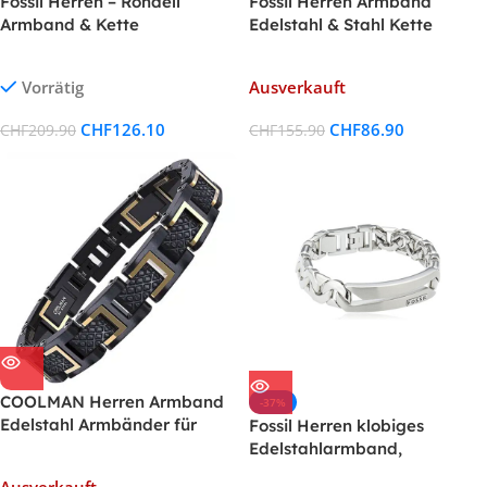
Fossil Herren – Rondell
Fossil Herren Armband
Armband & Kette
Edelstahl & Stahl Kette
Vorrätig
Ausverkauft
CHF
126.10
CHF
86.90
CHF
209.90
CHF
155.90
COOLMAN Herren Armband
-37%
Edelstahl Armbänder für
Fossil Herren klobiges
Männer Grösse einstellbar 20-
Edelstahlarmband,
22 cm, Rennlegende-Serie
JF84283040