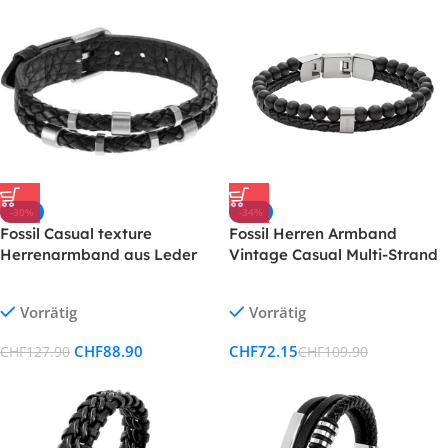
-30%
-34%
Fossil Casual texture
Fossil Herren Armband
Herrenarmband aus Leder
Vintage Casual Multi-Strand
oder Edelstahl mit Magnet-,
Falt- oder
Vorrätig
Vorrätig
Schnallenverschluss
CHF
88.90
CHF
72.15
CHF
127.90
CHF
109.90