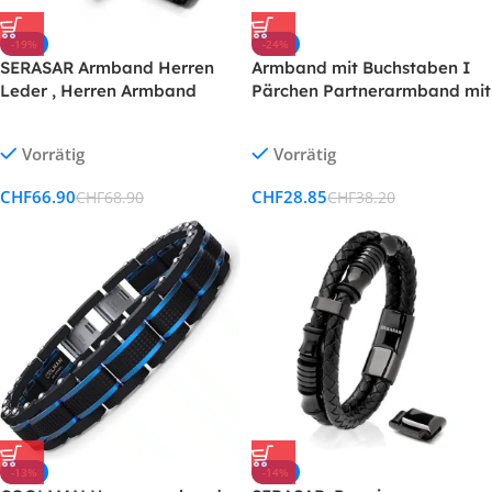
-19%
-24%
SERASAR Armband Herren
Armband mit Buchstaben I
Leder , Herren Armband
Pärchen Partnerarmband mit
Männer, Armband Leder
Perlen
Armreif Herren Lederband
Vorrätig
Vorrätig
Herrenarmreif Armschmuck
Leder Schmuck
CHF
66.90
CHF
28.85
CHF
68.90
CHF
38.20
Herrenschmuck Flecht,
Armband GeschenkIdee für
Ihn
-13%
-14%