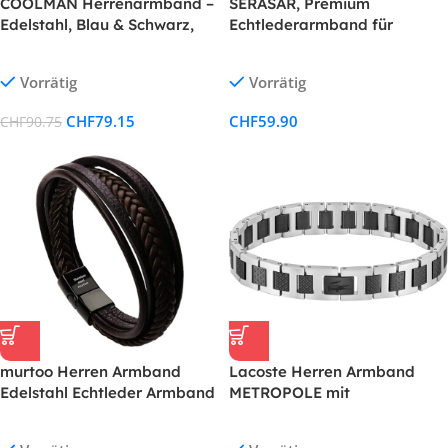
COOLMAN Herrenarmband –
SERASAR, Premium
Edelstahl, Blau & Schwarz,
Echtlederarmband für
Verstellbar (16,5-17,5 cm)
Männer
Vorrätig
Vorrätig
CHF
79.15
CHF
59.90
CHF
90.75
murtoo Herren Armband
Lacoste Herren Armband
Edelstahl Echtleder Armband
METROPOLE mit
Naturstein Geflochten Mit
Knebelverschluss und Petit
Magnet Verschluss
Piqué Muster