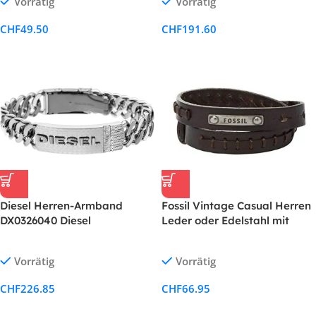
Vorrätig
Vorrätig
CHF
49.50
CHF
191.60
Diesel Herren-Armband
Fossil Vintage Casual Herren
DX0326040 Diesel
Leder oder Edelstahl mit
Karabiner, Schliesse oder
Faltschliesse Armband
Vorrätig
Vorrätig
CHF
226.85
CHF
66.95