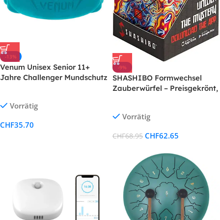
-13%
Venum Unisex Senior 11+
-9%
Jahre Challenger Mundschutz
SHASHIBO Formwechsel
Zauberwürfel – Preisgekrönt,
Patentiert – Anti Stress
Vorrätig
Spielzeug – 36
Vorrätig
Seltenerdmagnete – 3D
CHF
35.70
Infinity Cube – Shashibo
CHF
62.65
CHF
68.95
Magnetwürfel in Über 70
Formen Verwandelbar