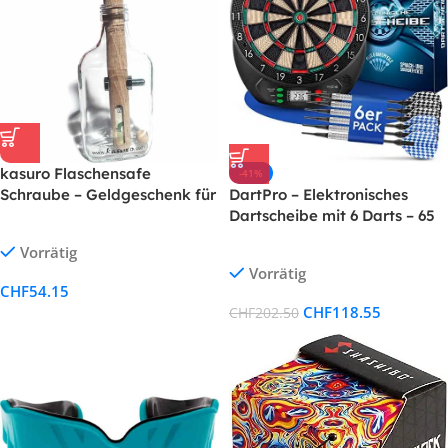
kasuro Flaschensafe
-41%
DartPro – Elektronisches
Schraube – Geldgeschenk für
Dartscheibe mit 6 Darts – 65
Weihnachten, Hochzeit,
Varianten – Für 1-8 Spieler
Konfirmation, Kommunion
Vorrätig
Vorrätig
CHF
54.15
CHF
118.55
CHF
202.50