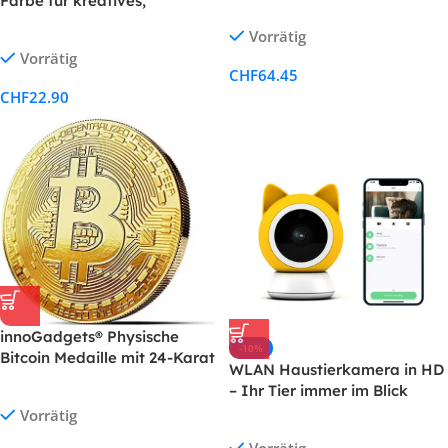
Farbe für kreatives,
Draussen, Inkl.
einfaches Färben in der
Vorrätig
Transporttasche &
Waschmaschine oder
Vorrätig
Übungsvideos
manuell
CHF
64.45
CHF
22.90
innoGadgets® Physische
-10%
Bitcoin Medaille mit 24-Karat
WLAN Haustierkamera in HD
Echt-Gold überzogen.
– Ihr Tier immer im Blick
Wahres Sammlerstück mit
Vorrätig
Schutzhülle, Münzkapsel.
Perfekt für jeden Bitcoin-Fan