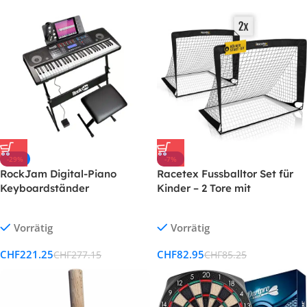
-29%
-7%
RockJam Digital-Piano
Racetex Fussballtor Set für
Keyboardständer
Kinder – 2 Tore mit
Tragetasche – Verstärkte
Glasfaserstangen, Für Garten
Vorrätig
Vorrätig
& Park
CHF
221.25
CHF
82.95
CHF
277.15
CHF
85.25