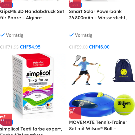
-24%
-22%
GipsME 3D Handabdruck Set
Smart Solar Powerbank
für Paare – Alginat
26.800mAh – Wasserdicht,
Gipsabdruckset ,
USB-C & 3 Ausgänge
Weihnachtsgeschenke für
Vorrätig
Vorrätig
Frauen
CHF
54.95
CHF
46.00
CHF
71.95
CHF
59.00
MOVEMATE Tennis-Trainer
-19%
Set mit Wilson® Ball –
simplicol Textilfarbe expert,
Innovatives Ballspiel für