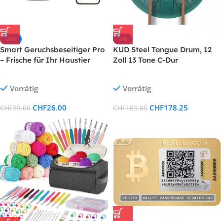
-33%
-3%
Smart Geruchsbeseitiger Pro
KUD Steel Tongue Drum, 12
– Frische für Ihr Haustier
Zoll 13 Tone C-Dur
Zungentrommel Ätherische
Trommel Stahl Handpan
Vorrätig
Vorrätig
Drum Schlagzeug Instrument
mit Trommelschlägeln
CHF
26.00
CHF
178.25
CHF
39.00
CHF
183.85
Tragetasche für Meditation
Yoga Klangheilung