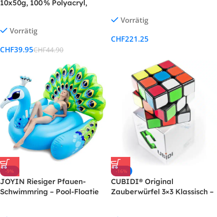
Kryotherapie und Erholung
10x50g, 100 % Polyacryl,
weich & pflegeleicht, zum
Vorrätig
Häkeln & Stricken, NS 3,5–4,5
Vorrätig
CHF
221.25
CHF
39.95
CHF
44.90
-9%
-16%
JOYIN Riesiger Pfauen-
CUBIDI® Original
Schwimmring – Pool-Floatie
Zauberwürfel 3×3 Klassisch –
für Erwachsene & Kinder
Typ Los Angeles | Speed-
Cube 3x3x3 mit optimierten