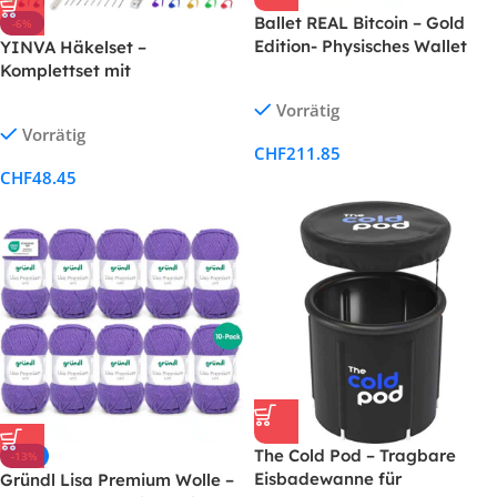
Ballet REAL Bitcoin – Gold
-6%
Edition- Physisches Wallet
YINVA Häkelset –
mit Unterstützung für
Komplettset mit
mehrere Kryptowährungen,
Häkelnadeln, Garn &
Vorrätig
Die einfachste Cold Storage
Zubehör
Vorrätig
Wallet für Kryptowährungen
CHF
211.85
CHF
48.45
The Cold Pod – Tragbare
-13%
Eisbadewanne für
Gründl Lisa Premium Wolle –