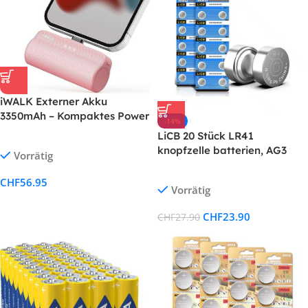
iWALK Externer Akku
3350mAh – Kompaktes Power
-14%
Bank für iPhone 14, 13, 12, 11,
LiCB 20 Stück LR41
XS, XR, 8, 7, 6S
knopfzelle batterien, AG3
Vorrätig
SR41W 392 1,5V Alkaline
Batterie 3 Jahre
CHF
56.95
Vorrätig
Lagerfähigkeit 100% Voll
Garantie
CHF
23.90
CHF
27.90