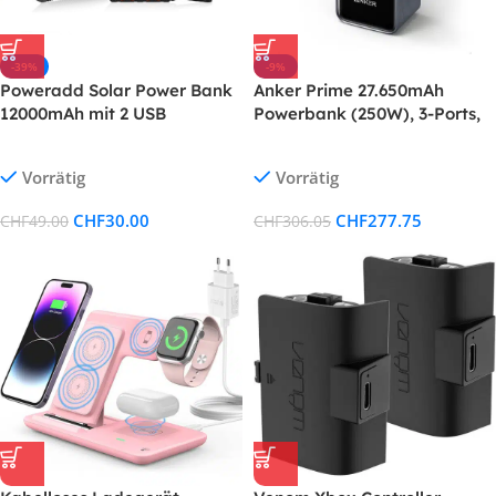
-39%
-9%
Poweradd Solar Power Bank
Anker Prime 27.650mAh
12000mAh mit 2 USB
Powerbank (250W), 3-Ports,
Smart App Kontrolle – Für
MacBook, iPhone, Galaxy &
Vorrätig
Vorrätig
mehr
CHF
30.00
CHF
277.75
CHF
49.00
CHF
306.05