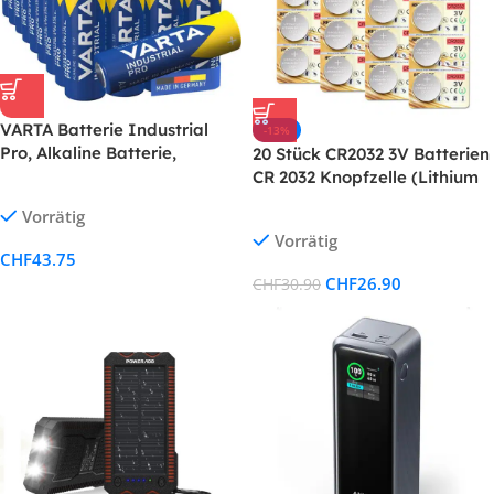
VARTA Batterie Industrial
-13%
Pro, Alkaline Batterie,
20 Stück CR2032 3V Batterien
Vorratspack in
CR 2032 Knopfzelle (Lithium
umweltschonender
Knopfzellen – 3 Volt im 20-er
Vorrätig
Verpackung, Made in
Pack)
Vorrätig
Germany
CHF
43.75
CHF
26.90
CHF
30.90