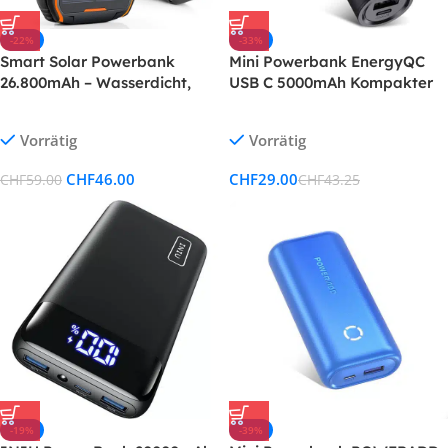
-22%
-33%
Smart Solar Powerbank
Mini Powerbank EnergyQC
26.800mAh – Wasserdicht,
USB C 5000mAh Kompakter
USB-C & 3 Ausgänge
Slim Externer Akku mit 2.4A
Output Kleines Tragbares
Vorrätig
Vorrätig
Ladegerät für iPhone,
Huawei, Samsung, Xiaomi
CHF
46.00
CHF
29.00
CHF
59.00
CHF
43.25
und Andere Smartphones
-19%
-39%