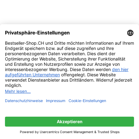
Vergleichen
Quick view
Zur Wunschliste hinzufügen
In den Warenkorb
WMF Paw Patrol Kinder-Geschirrset 6-tlg. –
Edelstahl, ab 3 Jahren, spülmaschinengeeignet