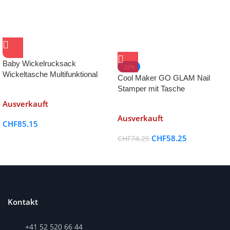
Baby Wickelrucksack
-22%
Wickeltasche Multifunktional
Cool Maker GO GLAM Nail
Mama Rucksack
Stamper mit Tasche
Kinderspielzeug-kreative
Ausverkauft
Freizeitbeschäftigung
Ausverkauft
CHF
85.15
CHF
58.25
CHF
74.25
Kontakt
+41 52 520 66 44