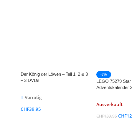
Der König der Löwen – Teil 1, 2 & 3
-7%
– 3 DVDs
LEGO 75279 Star
Adventskalender 
Vorrätig
Ausverkauft
CHF
39.95
CHF
12
CHF
139.95