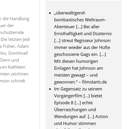
„überwältigend-
di die Handlung
bombastisches Weltraum-
uer der
Abenteuer […] Bei aller
rschütternde
Ernsthaftigkeit und Düsternis
ie letzten Jedi
[…] streut Regisseur Johnson
ie Fisher, Adam
immer wieder aus der Hüfte
rkis, Domhnall
geschossene Gags ein. […]
a Dern und
Mit diesen humorigen
 von Kathleen
Einlagen hat Johnson am
nten zeichnen
meisten gewagt – und
hnson schrieb
gewonnen.“ – filmstarts.de
Im Gegensatz zu seinem
Vorgängerfilm […] bietet
Episode 8 […] echte
Überraschungen und
Wendungen auf. […] Action
und Humor stimmen