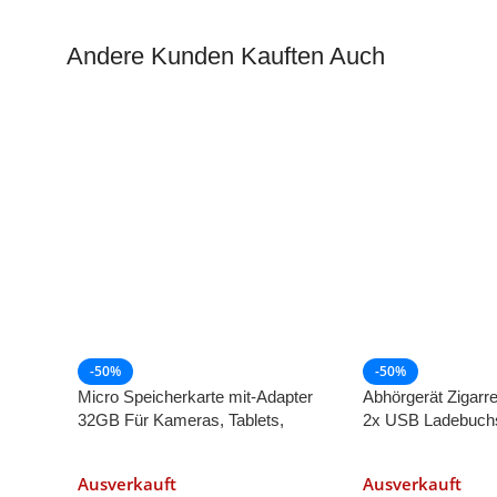
Andere Kunden Kauften Auch
-50%
-50%
Micro Speicherkarte mit-Adapter
Abhörgerät Zigarr
32GB Für Kameras, Tablets,
2x USB Ladebuch
Smartphones und andere Geräte
Peilsender + Ges
Aufzeichnen
Ausverkauft
Ausverkauft