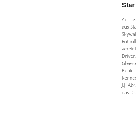
Star
Auf fa
aus St
Skywal
Enthül
verein
Driver
Gleeso
Benici
Kenned
J.J. A
das Dr