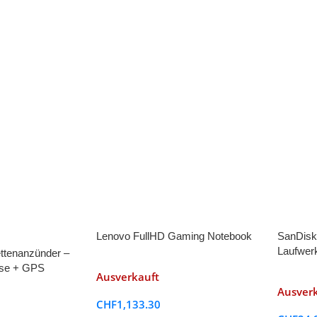
Lenovo FullHD Gaming Notebook
SanDisk
Laufwer
ettenanzünder –
se + GPS
Ausverkauft
präche
Ausver
CHF
1,133.30