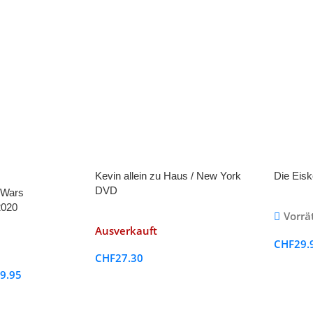
Kevin allein zu Haus / New York
Die Eisk
DVD
 Wars
2020
Vorrä
Ausverkauft
CHF
29.
CHF
27.30
9.95