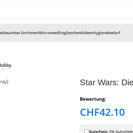
te
Gesamtes Sortiment
Microneedling
Geschenkideen
Hygienebedarf
Hobby
Star Wars: Die
Bewertung:
CHF
42.10
Gutschein:
5% Gutschein 