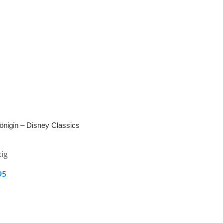
önigin – Disney Classics
tig
95