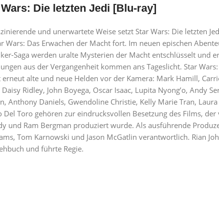
 Wars: Die letzten Jedi [Blu-ray]
szinierende und unerwartete Weise setzt Star Wars: Die letzten Je
ar Wars: Das Erwachen der Macht fort. Im neuen epischen Abente
ker-Saga werden uralte Mysterien der Macht entschlüsselt und e
lungen aus der Vergangenheit kommen ans Tageslicht. Star Wars: D
t erneut alte und neue Helden vor der Kamera: Mark Hamill, Carr
, Daisy Ridley, John Boyega, Oscar Isaac, Lupita Nyong’o, Andy Se
n, Anthony Daniels, Gwendoline Christie, Kelly Marie Tran, Laur
o Del Toro gehören zur eindrucksvollen Besetzung des Films, der
y und Ram Bergman produziert wurde. Als ausführende Produze
brams, Tom Karnowski und Jason McGatlin verantwortlich. Rian Jo
ehbuch und führte Regie.