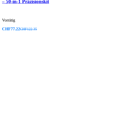
– 50-in-1 Präzisionskit
Vorrätig
CHF
77.22
CHF
122.35