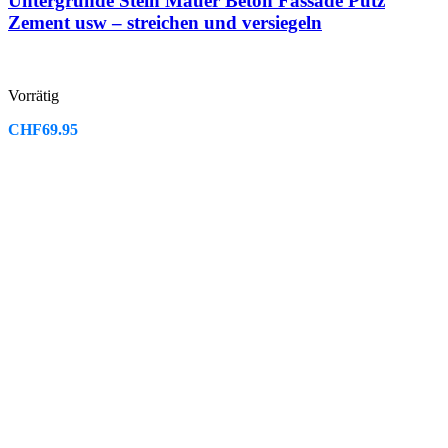
Untergründe Stein Mauer Beton Fassade Putz
Zement usw – streichen und versiegeln
Vorrätig
CHF
69.95