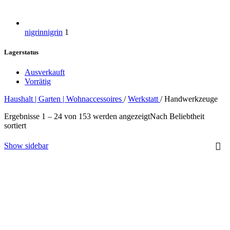
nigrin
nigrin
1
Lagerstatus
Ausverkauft
Vorrätig
Haushalt | Garten | Wohnaccessoires
/
Werkstatt
/
Handwerkzeuge
Ergebnisse 1 – 24 von 153 werden angezeigt
Nach Beliebtheit
sortiert
Show sidebar