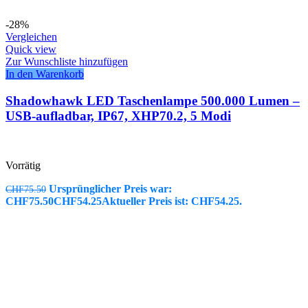
-28%
Vergleichen
Quick view
Zur Wunschliste hinzufügen
In den Warenkorb
Shadowhawk LED Taschenlampe 500.000 Lumen –
USB-aufladbar, IP67, XHP70.2, 5 Modi
Vorrätig
Ursprünglicher Preis war:
CHF
75.50
CHF75.50
CHF
54.25
Aktueller Preis ist: CHF54.25.