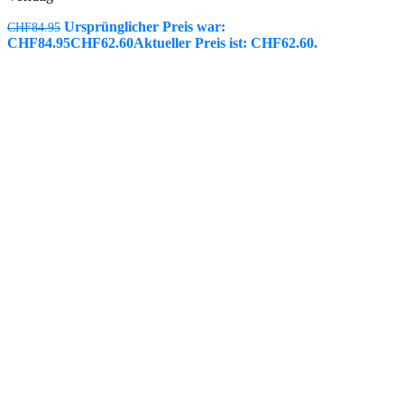
Ursprünglicher Preis war:
CHF
84.95
CHF84.95
CHF
62.60
Aktueller Preis ist: CHF62.60.