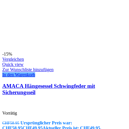
-15%
Vergleichen
Quick view
Zur Wunschliste hinzufügen
In den Warenkorb
AMACA Hängesessel Schwingfeder mit
Sicherungsseil
Vorrätig
Ursprünglicher Preis war:
CHF
58.95
CHF58.95
CHF
49.95
Aktueller Preis ist: CHF49.95.