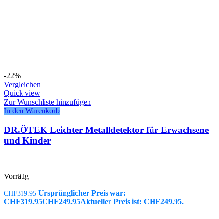
-22%
Vergleichen
Quick view
Zur Wunschliste hinzufügen
In den Warenkorb
DR.ÖTEK Leichter Metalldetektor für Erwachsene
und Kinder
Vorrätig
Ursprünglicher Preis war:
CHF
319.95
CHF319.95
CHF
249.95
Aktueller Preis ist: CHF249.95.