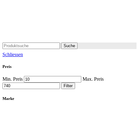
Suche
Schliessen
Preis
Min. Preis
Max. Preis
Filter
Marke