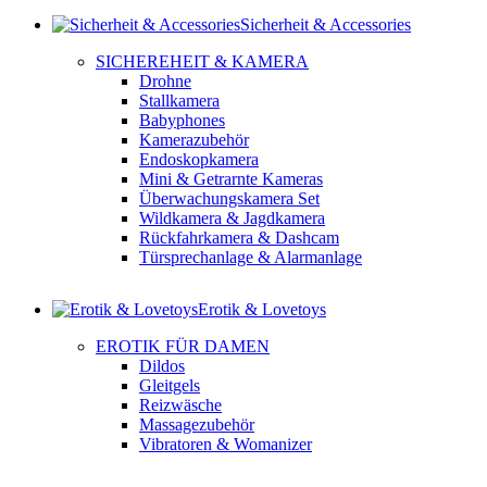
Sicherheit & Accessories
SICHEREHEIT & KAMERA
Drohne
Stallkamera
Babyphones
Kamerazubehör
Endoskopkamera
Mini & Getrarnte Kameras
Überwachungskamera Set
Wildkamera & Jagdkamera
Rückfahrkamera & Dashcam
Türsprechanlage & Alarmanlage
Erotik & Lovetoys
EROTIK FÜR DAMEN
Dildos
Gleitgels
Reizwäsche
Massagezubehör
Vibratoren & Womanizer