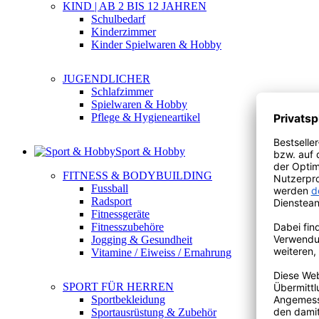
KIND | AB 2 BIS 12 JAHREN
Schulbedarf
Kinderzimmer
Kinder Spielwaren & Hobby
JUGENDLICHER
Schlafzimmer
Spielwaren & Hobby
Pflege & Hygieneartikel
Sport & Hobby
FITNESS & BODYBUILDING
Fussball
Radsport
Fitnessgeräte
Fitnesszubehöre
Jogging & Gesundheit
Vitamine / Eiweiss / Ernahrung
SPORT FÜR HERREN
Sportbekleidung
Sportausrüstung & Zubehör