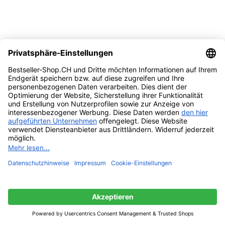
Vergleichen
Quick view
Zur Wunschliste hinzufügen
Weiterlesen
Pampers Babywindeln, Grösse 4-5 ,
Monatssparpackung, Verwöhnte Passform und
Komfort für Ihr wildes Kind
Ausverkauft
CHF
133.65