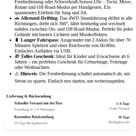
Fernbedienung oder Schwerkraft-Sensor-Uhr – Twist, Move,
Rotate und Off-Road-Modus per Handgesten. Ein
spannendes Erlebnis für Jung und Alt.
🚗
Allround-Drifting
: Das 4WD Stuntfahrzeug driftet in alle
Richtungen, dreht sich 360°, fährt beidseitig und wechselt
nahtlos zwischen On- und Off-Road-Modus. Perfekt für jedes
Gelände mit bunten Lichtern und Musikeffekten.
🔋
Langer Fahrspass
: Ausgestattet mit 2 Akkus für über 70
Minuten Spielzeit und einer Reichweite von 60-80m.
Einfaches Aufladen via USB.
🎁
Tolles Geschenk
: Ideal für Kinder und Erwachsene ab 6
Jahren – ein perfektes Geschenk für Geburtstage, Feiertage
oder Weihnachten.
⚠️
Hinweis
: Die Fernbedienung schaltet automatisch ab, um
Strom zu sparen. Einfach neu starten, um weiterzuspielen.
Lieferung & Rücksendung
Schneller Versand mit der Post
1–6 Tage
Gratis Versand
Zustellung in 1–6 Werktagen
Kostenlose Rücksendung
30 Tage
Rückgaberecht
30 Tage Rückgaberecht