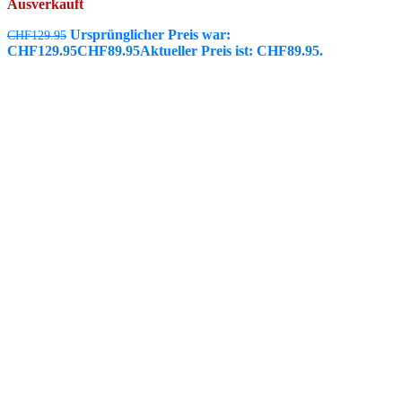
Ausverkauft
Ursprünglicher Preis war:
CHF
129.95
CHF129.95
CHF
89.95
Aktueller Preis ist: CHF89.95.