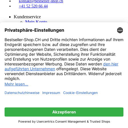
kontakt@bestseller-shop.ch
+41 52 520 66 44
Kundenservice
Mein Konto
Merkliste
Kontakt
Warenkorb
Über uns
Über uns bestseller shop
Impressum
AGB – Allgemeine Geschäfts Bedingungen
Umtausch & Rückgabe
Zahlung
Lieferung
Garantie
Gutscheine
Datenschutzerklärung
Trusted Shops
Käuferschutz
Geprüfte Leistung