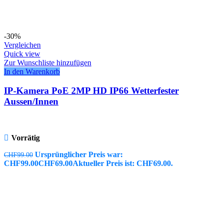
-30%
Vergleichen
Quick view
Zur Wunschliste hinzufügen
In den Warenkorb
IP-Kamera PoE 2MP HD IP66 Wetterfester
Aussen/Innen
Vorrätig
Ursprünglicher Preis war:
CHF
99.00
CHF99.00
CHF
69.00
Aktueller Preis ist: CHF69.00.