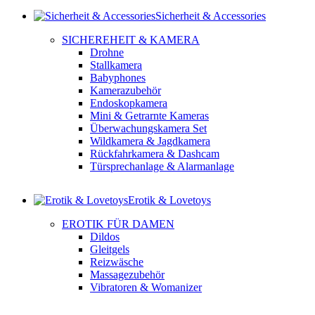
Sicherheit & Accessories
SICHEREHEIT & KAMERA
Drohne
Stallkamera
Babyphones
Kamerazubehör
Endoskopkamera
Mini & Getrarnte Kameras
Überwachungskamera Set
Wildkamera & Jagdkamera
Rückfahrkamera & Dashcam
Türsprechanlage & Alarmanlage
Erotik & Lovetoys
EROTIK FÜR DAMEN
Dildos
Gleitgels
Reizwäsche
Massagezubehör
Vibratoren & Womanizer