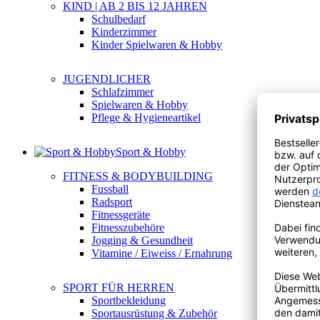
KIND | AB 2 BIS 12 JAHREN
Schulbedarf
Kinderzimmer
Kinder Spielwaren & Hobby
JUGENDLICHER
Schlafzimmer
Spielwaren & Hobby
Pflege & Hygieneartikel
Sport & Hobby
FITNESS & BODYBUILDING
Fussball
Radsport
Fitnessgeräte
Fitnesszubehöre
Jogging & Gesundheit
Vitamine / Eiweiss / Ernahrung
SPORT FÜR HERREN
Sportbekleidung
Sportausrüstung & Zubehör