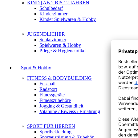
KIND | AB 2 BIS 12 JAHREN
Schulbedarf
Kinderzimmer
Kinder Spielwaren & Hobby
JUGENDLICHER
Schlafzimmer
Spielwaren & Hobby
Pflege & Hygieneartikel
Sport & Hobby
FITNESS & BODYBUILDING
Fussball
Radsport
Fitnessgeräte
Fitnesszubehöre
Jogging & Gesundheit
Vitamine / Eiweiss / Ernahrung
SPORT FÜR HERREN
Sportbekleidung
Sportausrüstung & Zubehör