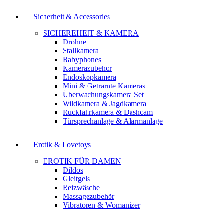
Sicherheit & Accessories
SICHEREHEIT & KAMERA
Drohne
Stallkamera
Babyphones
Kamerazubehör
Endoskopkamera
Mini & Getrarnte Kameras
Überwachungskamera Set
Wildkamera & Jagdkamera
Rückfahrkamera & Dashcam
Türsprechanlage & Alarmanlage
Erotik & Lovetoys
EROTIK FÜR DAMEN
Dildos
Gleitgels
Reizwäsche
Massagezubehör
Vibratoren & Womanizer