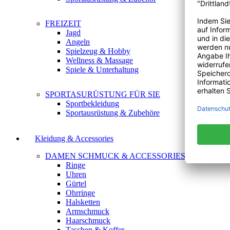
FREIZEIT
Jagd
Angeln
Spielzeug & Hobby
Wellness & Massage
Spiele & Unterhaltung
SPORTASURÜSTUNG FÜR SIE
Sportbekleidung
Sportausrüstung & Zubehöre
Kleidung & Accessories
DAMEN SCHMUCK & ACCESSORIES
Ringe
Uhren
Gürtel
Ohrringe
Halsketten
Armschmuck
Haarschmuck
Taschen & Koffer