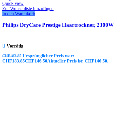
Quick view
Zur Wunschliste hinzufügen
In den Warenkorb
Philips DryCare Prestige Haartrockner, 2300W
Vorrätig
Ursprünglicher Preis war:
CHF
183.85
CHF183.85
CHF
146.50
Aktueller Preis ist: CHF146.50.