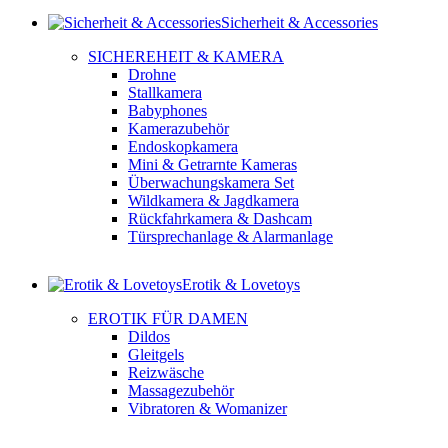
Sicherheit & Accessories
SICHEREHEIT & KAMERA
Drohne
Stallkamera
Babyphones
Kamerazubehör
Endoskopkamera
Mini & Getrarnte Kameras
Überwachungskamera Set
Wildkamera & Jagdkamera
Rückfahrkamera & Dashcam
Türsprechanlage & Alarmanlage
Erotik & Lovetoys
EROTIK FÜR DAMEN
Dildos
Gleitgels
Reizwäsche
Massagezubehör
Vibratoren & Womanizer