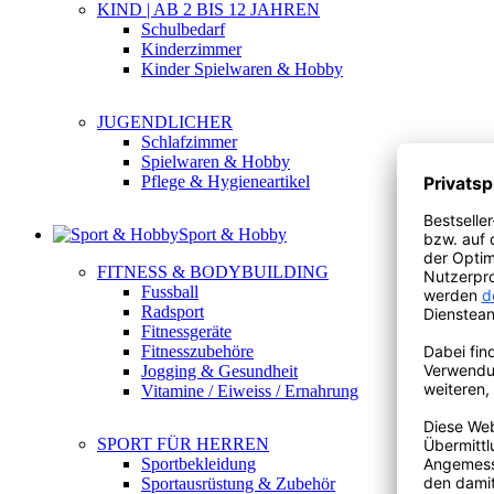
KIND | AB 2 BIS 12 JAHREN
Schulbedarf
Kinderzimmer
Kinder Spielwaren & Hobby
JUGENDLICHER
Schlafzimmer
Spielwaren & Hobby
Pflege & Hygieneartikel
Sport & Hobby
FITNESS & BODYBUILDING
Fussball
Radsport
Fitnessgeräte
Fitnesszubehöre
Jogging & Gesundheit
Vitamine / Eiweiss / Ernahrung
SPORT FÜR HERREN
Sportbekleidung
Sportausrüstung & Zubehör