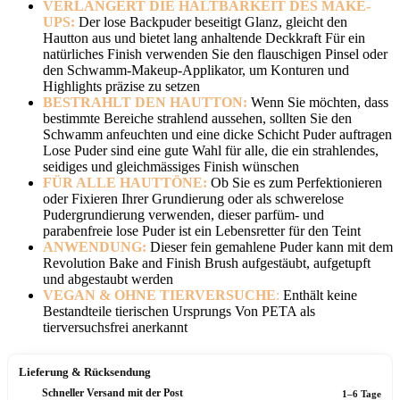
VERLÄNGERT DIE HALTBARKEIT DES MAKE-
UPS:
Der lose Backpuder beseitigt Glanz, gleicht den
Hautton aus und bietet lang anhaltende Deckkraft Für ein
natürliches Finish verwenden Sie den flauschigen Pinsel oder
den Schwamm-Makeup-Applikator, um Konturen und
Highlights präzise zu setzen
BESTRAHLT DEN HAUTTON:
Wenn Sie möchten, dass
bestimmte Bereiche strahlend aussehen, sollten Sie den
Schwamm anfeuchten und eine dicke Schicht Puder auftragen
Lose Puder sind eine gute Wahl für alle, die ein strahlendes,
seidiges und gleichmässiges Finish wünschen
FÜR ALLE HAUTTÖNE:
Ob Sie es zum Perfektionieren
oder Fixieren Ihrer Grundierung oder als schwerelose
Pudergrundierung verwenden, dieser parfüm- und
parabenfreie lose Puder ist ein Lebensretter für den Teint
ANWENDUNG:
Dieser fein gemahlene Puder kann mit dem
Revolution Bake and Finish Brush aufgestäubt, aufgetupft
und abgestaubt werden
VEGAN & OHNE TIERVERSUCHE
:
Enthält keine
Bestandteile tierischen Ursprungs Von PETA als
tierversuchsfrei anerkannt
Lieferung & Rücksendung
Schneller Versand mit der Post
1–6 Tage