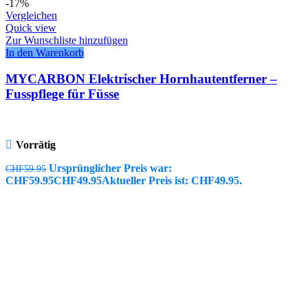
-17%
Vergleichen
Quick view
Zur Wunschliste hinzufügen
In den Warenkorb
MYCARBON Elektrischer Hornhautentferner –
Fusspflege für Füsse
Vorrätig
Ursprünglicher Preis war:
CHF
59.95
CHF59.95
CHF
49.95
Aktueller Preis ist: CHF49.95.