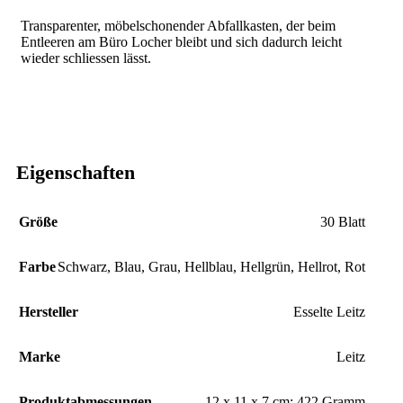
Transparenter, möbelschonender Abfallkasten, der beim
Entleeren am Büro Locher bleibt und sich dadurch leicht
wieder schliessen lässt.
Eigenschaften
Größe
‎30 Blatt
Farbe
‎Schwarz
,
Blau
,
Grau
,
Hellblau
,
Hellgrün
,
Hellrot
,
Rot
Hersteller
‎Esselte Leitz
Marke
‎Leitz
Produktabmessungen
‎12 x 11 x 7 cm; 422 Gramm