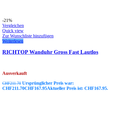
-21%
Vergleichen
Quick view
Zur Wunschliste hinzufügen
Weiterlesen
RICHTOP Wanduhr Gross Fast Lautlos
Ausverkauft
Ursprünglicher Preis war:
CHF
211.70
CHF211.70
CHF
167.95
Aktueller Preis ist: CHF167.95.