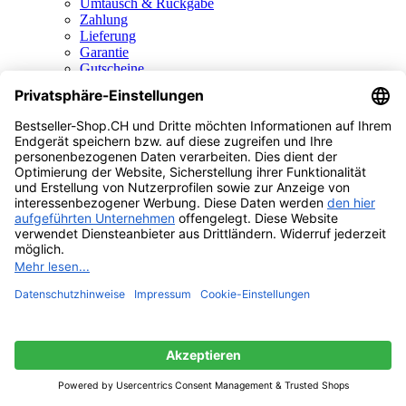
Umtausch & Rückgabe
Zahlung
Lieferung
Garantie
Gutscheine
Datenschutzerklärung
Trusted Shops
Käuferschutz
Geprüfte Leistung
Kundenservice
Mein Konto
Merkliste
Kontakt
Warenkorb
Über uns