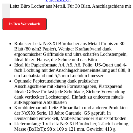
Leitz Büro Locher aus Metall, Für 30 Blatt, Anschlagschiene m
-
In Den Warenkorb
Robuster Leitz NeXXt Bürolocher aus Metall für bis zu 30
Blatt (80 g/m2 Papier), Weniger Kraftaufwand dank
ergonomischer Griffmulde und ultra-scharfen Lochstempeln,
Ideal für zu Hause, die Schule und das Büro
Ideal für Papierformate A4, A5, A6, Folio, US-Quart und 4-
fach Lochung mit der Anschlagschieneneinstellung auf 888, 8
cm Lochabstand und 5,5 mm Lochdurchmesser
Optimale Papierausrichtung dank praktischer
Anschlagschiene mit klaren Formatangaben, Platzsparend –
Ideale Grösse für fast jede Schublade, Sichere Verwendung
dank verdeckter Lochstempel, Einfach zu entleeren mittels
aufklappbarem Abfallkasten
Kombinierbar mit Leitz Büroartikeln und anderen Produkten
der NeXXt Serie, 10 Jahre Garantie, GS geprüft, In
Deutschland entwickelt, Möbelschonender Kunststoffboden
Lieferumfang: 1 x Leitz NeXXt Bürolocher, 2-fach Lochung,
Masse (BxHxT): 98 x 109 x 121 mm, Gewicht: 413 g