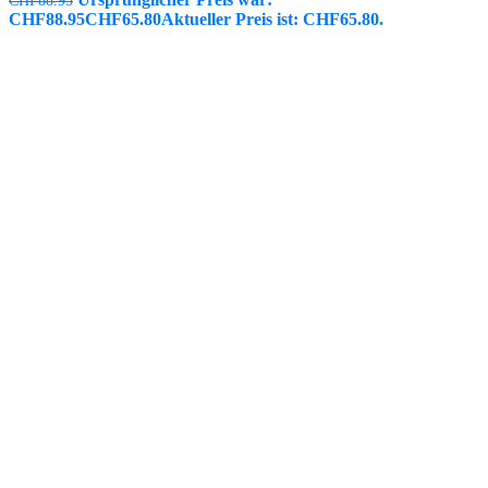
CHF
88.95
CHF88.95
CHF
65.80
Aktueller Preis ist: CHF65.80.