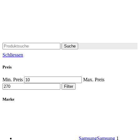
Suche
Schliessen
Preis
Min. Preis
Max. Preis
Filter
Marke
Samsung
Samsung
1