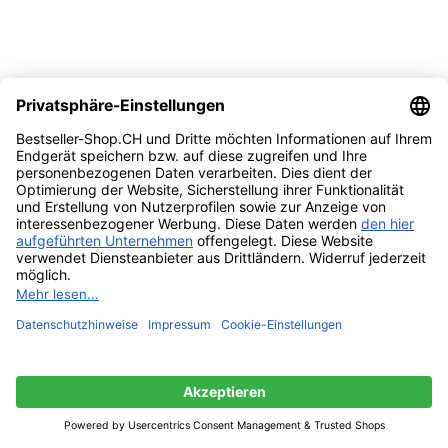
-10%
Vergleichen
Quick view
Zur Wunschliste hinzufügen
Ausführung wählen
Dieses Produkt weist mehrere Varianten auf.
Die Optionen können auf der Produktseite gewählt werden
UGREEN Klinke auf Cinch Kabel 3,5mm Klinke
Chinch Stereo Audio Kabel für TV, PC, Handy,
MP3-Player, Lautsprecher, Heimkino, Autoradio,
Tablet, Verstärker, Soundbar usw.