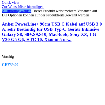
Quick view
Zur Wunschliste hinzufügen
Ausführung wählen
Dieses Produkt weist mehrere Varianten auf.
Die Optionen können auf der Produktseite gewählt werden
Anker PowerLine+ 90cm USB C Kabel auf USB 3.0
A, sehr Beständig für USB Typ-C Geräte Inklusive
Galaxy S8, S8+,S9,S10, MacBook, Sony XZ, LG
V20 G5 G6, HTC 10, Xiaomi 5 usw.
Vorrätig
CHF
39.90