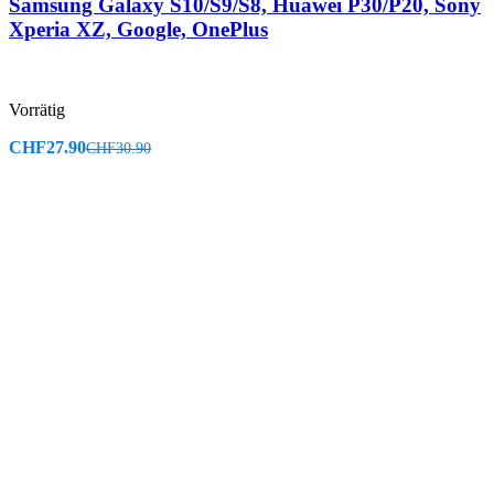
Samsung Galaxy S10/S9/S8, Huawei P30/P20, Sony
Xperia XZ, Google, OnePlus
Vorrätig
CHF
27.90
CHF
30.90