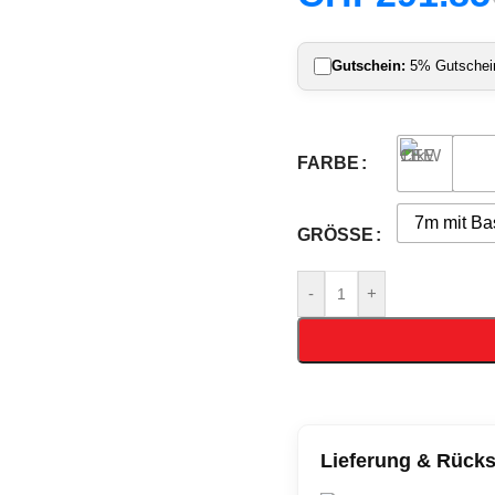
Gutschein:
5% Gutschein 
FARBE
7m mit Ba
GRÖSSE
-
+
Lieferung & Rück