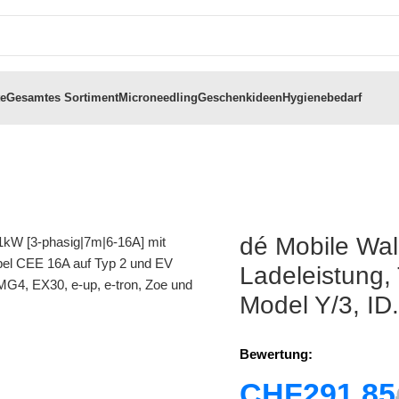
te
Gesamtes Sortiment
Microneedling
Geschenkideen
Hygienebedarf
dé Mobile Wal
Ladeleistung,
Model Y/3, ID
Bewertung:
CHF
291.85