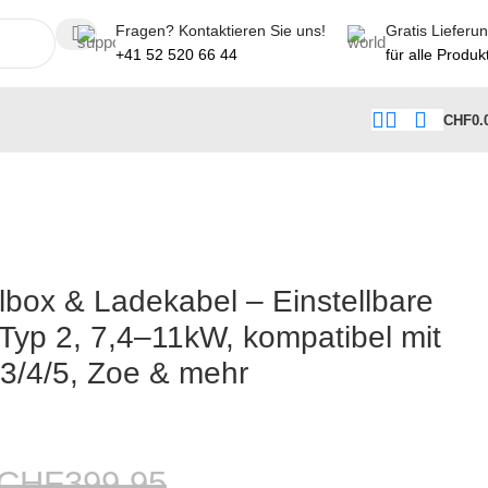
Fragen? Kontaktieren Sie uns!
Gratis Lieferu
+41 52 520 66 44
für alle Produk
CHF
0.
lbox & Ladekabel – Einstellbare
 Typ 2, 7,4–11kW, kompatibel mit
.3/4/5, Zoe & mehr
CHF
399.95