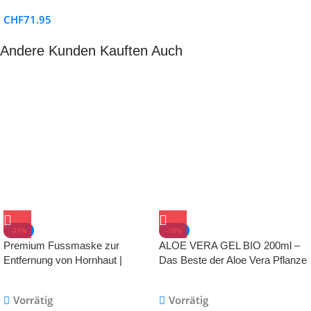
CHF
71.95
Andere Kunden Kauften Auch
-37%
-10%
Premium Fussmaske zur
ALOE VERA GEL BIO 200ml –
Entfernung von Hornhaut |
Das Beste der Aloe Vera Pflanze
Samtweiche und zarte Füsse
– 100% Vegan – Natürliche After
nach nur einer Anwendung
Sun Pflege – Skincare – Bei
Vorrätig
Vorrätig
Sonnenbrand & als