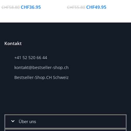
Feuchtigkeitscreme Gesicht
CHF
36.95
CHF
49.95
CHF
58.80
CHF
55.80
Kontakt
+41 52 520 66 44
kontakt@bestseller-shop.ch
Bestseller-Shop.CH Schweiz
Über uns