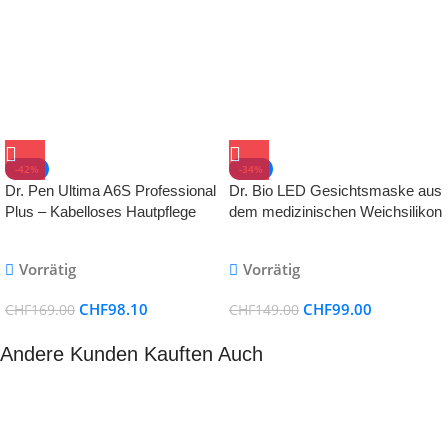
-42%
-34%
Dr. Pen Ultima A6S Professional
Dr. Bio LED Gesichtsmaske aus
Plus – Kabelloses Hautpflege
dem medizinischen Weichsilikon
Werkzeug-Set inklusive 2 x
Mikronadel-Patronen
Vorrätig
Vorrätig
CHF
98.10
CHF
99.00
CHF
169.00
CHF
149.00
Andere Kunden Kauften Auch