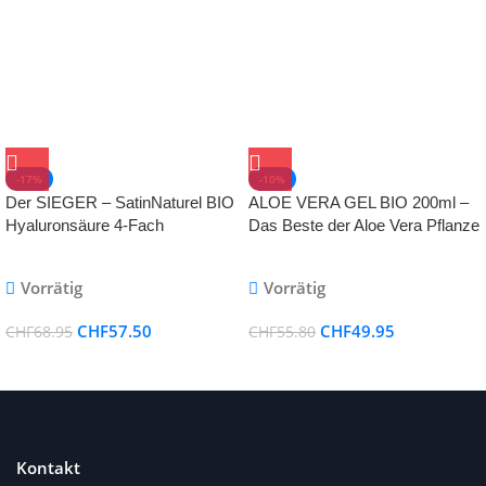
-17%
-10%
Der SIEGER – SatinNaturel BIO
ALOE VERA GEL BIO 200ml –
Hyaluronsäure 4-Fach
Das Beste der Aloe Vera Pflanze
Konzentrat – Anti Aging gegen
– 100% Vegan – Natürliche After
Falten
Sun Pflege – Skincare – Bei
Vorrätig
Vorrätig
Sonnenbrand & als
Feuchtigkeitscreme Gesicht
CHF
57.50
CHF
49.95
CHF
68.95
CHF
55.80
Kontakt