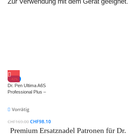
Zur Verwendung mit dem Gerät geeignet.
-42%
Dr. Pen Ultima A6S
Professional Plus –
Kabelloses Hautpflege
Werkzeug-Set inklusive 2 x
Vorrätig
Mikronadel-Patronen
CHF
98.10
CHF
169.00
Premium Ersatznadel Patronen für Dr.