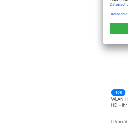
Hundesc
Profi Sc
Hund Ka
Vorrät
Tierhaar
e Elektri
CHF
72.
Hundetr
Schnurl
Haarsch
-10%
WLAN Ha
HD – Ihr
Blick
Vorrät