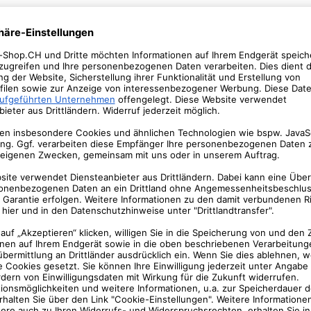
-46%
-22%
abiler Hunde
Sag mal.. Für Paare – Das
Smart Solar Pow
 Verstärkter
Paar-Spiel mit
26.800mAh –
für kleine und
tiefgründigen Fragen für
Wasserdicht, US
Hunde mit 4
mehr Vertrauen – Als
Ausgänge
ig
Vorrätig
Vorrätig
ungsgurten,
Geschenk zum
iger und
Valentinstag für sie und ihn
75
CHF
30.85
CHF
46
CHF
86.40
CHF
35.99
CHF
59.00
chter
ositz für den
 im Autos
-14%
-9%
Leise
Lavley Lustige Socken –
Casfuy Krallenschl