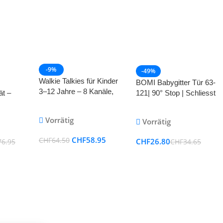
-9%
-49%
Walkie Talkies für Kinder
BOMI Babygitter Tür 63-
3–12 Jahre – 8 Kanäle,
t –
121| 90° Stop | Schliesst
LED & 3 Meilen
&
automatisch |
Reichweite
Hundeschutzgitter und
Vorrätig
Vorrätig
Treppenschutzgitter Hund
| Steigenschutzgitter für
CHF
58.95
CHF
64.50
CHF
26.80
76.95
CHF
34.65
Geländer und Treppe