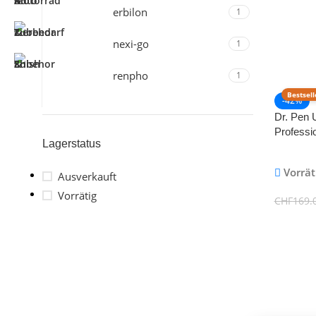
erbilon
1
nexi-go
1
renpho
1
Bestsell
-42%
Dr. Pen 
Professi
Lagerstatus
Kabellos
Werkzeug
Vorrät
Ausverkauft
x Mikron
Vorrätig
CHF
169.