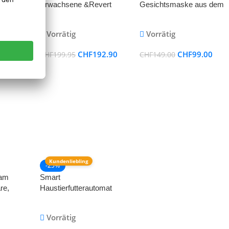
eller 2-
Erwachsene &Revert
Gesichtsmaske aus dem
Muslim Educational
medizinischen
r
Interactive Prayer Mat
Weichsilikon
Vorrätig
Vorrätig
ür
rzlose
.60
CHF
192.90
CHF
99.00
CHF
199.95
CHF
149.00
glättung
rosse
n
Kundenliebling
-25%
am
Smart
re,
Haustierfutterautomat
it
Nutri Vision mit Kamera &
tschutz,
WLAN
Vorrätig
 and