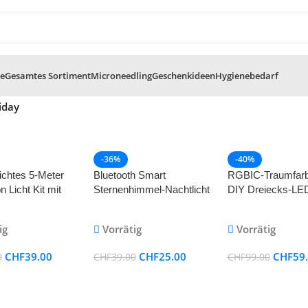
te
Gesamtes Sortiment
Microneedling
Geschenkideen
Hygienebedarf
iday
-36%
-40%
chtes 5-Meter
Bluetooth Smart
RGBIC-Traumfarb
 Licht Kit mit
Sternenhimmel-Nachtlicht
DIY Dreiecks-LE
etooth, IR und
mit LED für Schlafzimmer,
Wandleuchte – M
r Traumfarben-
Kinderzimmer und
Innenbeleuchtung,
ig
Vorrätig
Vorrätig
nchronisation
Camping
Pack mit WiFi-Ap
Fernbedienung
CHF
39.00
CHF
25.00
CHF
59
0
CHF
39.00
CHF
99.00