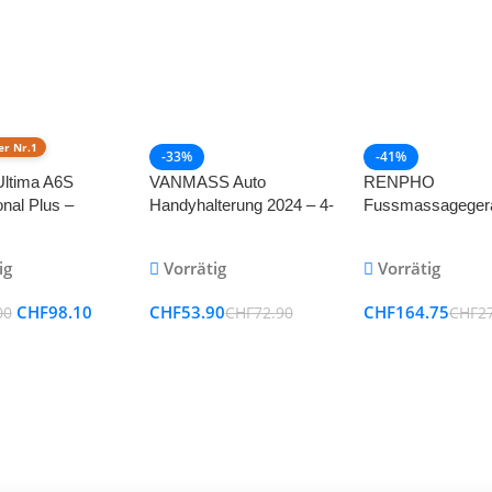
er Nr.1
-33%
-41%
Ultima A6S
VANMASS Auto
RENPHO
onal Plus –
Handyhalterung 2024 – 4-
Fussmassagegerä
es Hautpflege
in-1, Kratzschutz, für
Shiatsu, Wärme 
-Set inklusive 2
iPhone, Samsung,
Luftkompression
ig
Vorrätig
Vorrätig
adel-Patronen
Huawei, LG
CHF
98.10
CHF
53.90
CHF
164.75
00
CHF
72.90
CHF
2