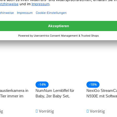
hermaschine
„Wenn du das lesen
Hunde, Profession
hermaschine
kannst, bring mir…“ (Bier,
Gang-Elektrisch-
tze
Sekt, Kaffee, Kuchen)
Wiederaufladbare
ig
Vorrätig
Vorrätig
schneidemaschin
Krallenschneider f
sche
Haustiere, schme
90
CHF
34.55
CHF
62
CHF
82.90
CHF
39.95
CHF
68.90
immer
Pfotenpflege und -
osen
für kleine, mittelg
neidemaschine
Hunde und Katze
-14%
-18%
ustierkamera in
NumNum Lernlöffel für
NexiGo StreamC
 Tier immer im
Baby, 2er Baby Set,
N930E mit Softwa
Silikon Löffel, Phase 1 + 2,
1080P Webcam m
beste Baby Löffel
Ringlicht und Sich
ig
Vorrätig
Vorrätig
empfohlen von BLW
Auto Fokus, Plug