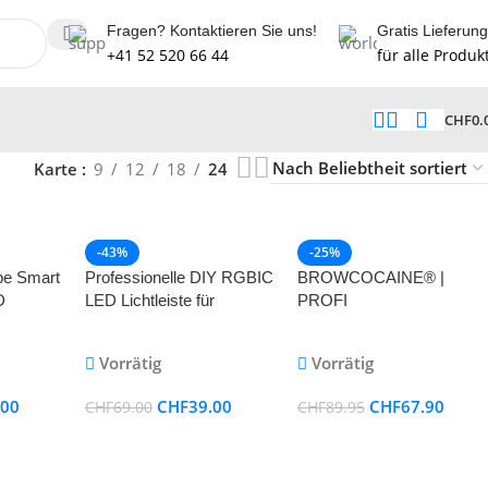
Fragen? Kontaktieren Sie uns!
Gratis Lieferung
+41 52 520 66 44
für alle Produk
CHF
0.
Karte
9
12
18
24
-43%
-25%
e Smart
Professionelle DIY RGBIC
BROWCOCAINE® |
D
LED Lichtleiste für
PROFI
oderne
moderne Farberlebnisse
Augenbrauenserum
 9er
Vorrätig
Vorrätig
p und
.00
CHF
39.00
CHF
67.90
CHF
69.00
CHF
89.95