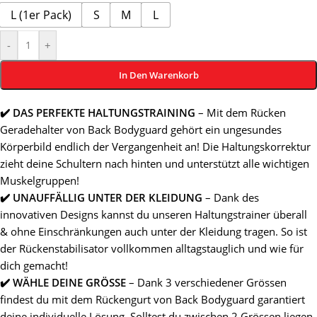
L (1er Pack)
S
M
L
-
+
In Den Warenkorb
✔️ DAS PERFEKTE HALTUNGSTRAINING
– Mit dem Rücken
Geradehalter von Back Bodyguard gehört ein ungesundes
Körperbild endlich der Vergangenheit an! Die Haltungskorrektur
zieht deine Schultern nach hinten und unterstützt alle wichtigen
Muskelgruppen!
✔️ UNAUFFÄLLIG UNTER DER KLEIDUNG
– Dank des
innovativen Designs kannst du unseren Haltungstrainer überall
& ohne Einschränkungen auch unter der Kleidung tragen. So ist
der Rückenstabilisator vollkommen alltagstauglich und wie für
dich gemacht!
✔️ WÄHLE DEINE GRÖSSE
– Dank 3 verschiedener Grössen
findest du mit dem Rückengurt von Back Bodyguard garantiert
deine individuelle Lösung. Solltest du zwischen 2 Grössen liegen