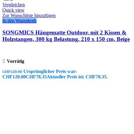
Vergleichen
Quick view
Zur Wunschliste hinzufügen
In den Warenkorb
SONGMICS Hängematte Outdoor, mit 2 Kissen &
Holzstangen, 300 kg Belastung, 210 x 150 cm, Beige
Vorrätig
Ursprünglicher Preis war:
CHF
120.00
CHF120.00
CHF
78.35
Aktueller Preis ist: CHF78.35.