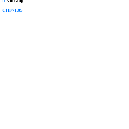
Vorrätig
CHF
71.95