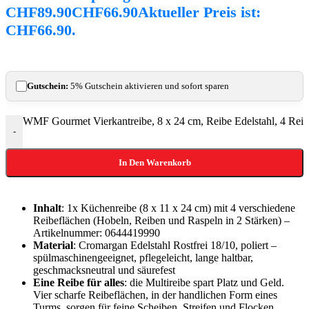
CHF89.90
CHF
66.90
Aktueller Preis ist:
CHF66.90.
Gutschein:
5% Gutschein aktivieren und sofort sparen
WMF Gourmet Vierkantreibe, 8 x 24 cm, Reibe Edelstahl, 4 Reib
-
In Den Warenkorb
Inhalt
: 1x Küchenreibe (8 x 11 x 24 cm) mit 4 verschiedene
Reibeflächen (Hobeln, Reiben und Raspeln in 2 Stärken) –
Artikelnummer: 0644419990
Material
: Cromargan Edelstahl Rostfrei 18/10, poliert –
spülmaschinengeeignet, pflegeleicht, lange haltbar,
geschmacksneutral und säurefest
Eine Reibe für alles
: die Multireibe spart Platz und Geld.
Vier scharfe Reibeflächen, in der handlichen Form eines
Turms, sorgen für feine Scheiben, Streifen und Flocken