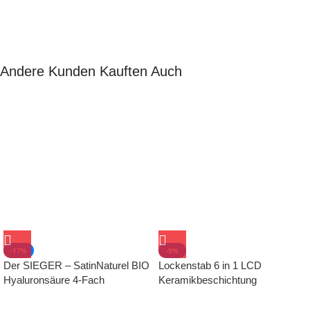
Andere Kunden Kauften Auch
-17%
-9%
Der SIEGER – SatinNaturel BIO
Lockenstab 6 in 1 LCD
Hyaluronsäure 4-Fach
Keramikbeschichtung
Konzentrat – Anti Aging gegen
Multifunktions Austauschbare
Falten
Lockenwickler Kit Schwarz