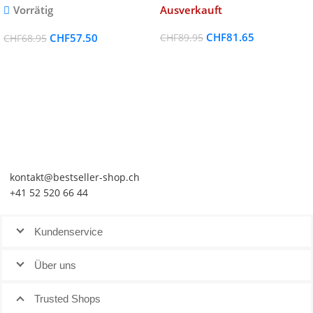
Vorrätig
Ausverkauft
CHF
81.65
CHF
57.50
CHF
89.95
CHF
68.95
kontakt@bestseller-shop.ch
+41 52 520 66 44
Kundenservice
Über uns
Trusted Shops