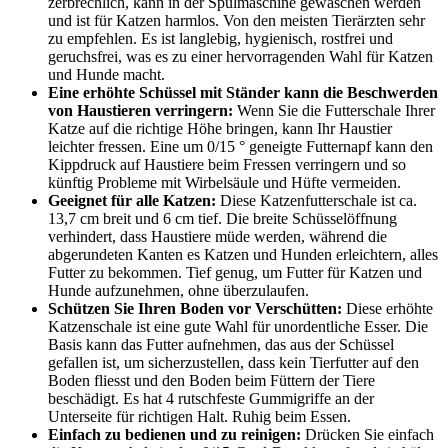
zerbrechlich, kann in der Spülmaschine gewaschen werden
und ist für Katzen harmlos. Von den meisten Tierärzten sehr
zu empfehlen. Es ist langlebig, hygienisch, rostfrei und
geruchsfrei, was es zu einer hervorragenden Wahl für Katzen
und Hunde macht.
Eine erhöhte Schüssel mit Ständer kann die Beschwerden
von Haustieren verringern:
Wenn Sie die Futterschale Ihrer
Katze auf die richtige Höhe bringen, kann Ihr Haustier
leichter fressen. Eine um 0/15 ° geneigte Futternapf kann den
Kippdruck auf Haustiere beim Fressen verringern und so
künftig Probleme mit Wirbelsäule und Hüfte vermeiden.
Geeignet für alle Katzen:
Diese Katzenfutterschale ist ca.
13,7 cm breit und 6 cm tief. Die breite Schüsselöffnung
verhindert, dass Haustiere müde werden, während die
abgerundeten Kanten es Katzen und Hunden erleichtern, alles
Futter zu bekommen. Tief genug, um Futter für Katzen und
Hunde aufzunehmen, ohne überzulaufen.
Schützen Sie Ihren Boden vor Verschütten:
Diese erhöhte
Katzenschale ist eine gute Wahl für unordentliche Esser. Die
Basis kann das Futter aufnehmen, das aus der Schüssel
gefallen ist, um sicherzustellen, dass kein Tierfutter auf den
Boden fliesst und den Boden beim Füttern der Tiere
beschädigt. Es hat 4 rutschfeste Gummigriffe an der
Unterseite für richtigen Halt. Ruhig beim Essen.
Einfach zu bedienen und zu reinigen:
Drücken Sie einfach