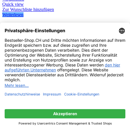
Quick view
Zur Wunschliste hinzufügen
Weiterlesen
Katzenbrunnen, Wasser Trinkbrunnen für Katzen
und Hunde mit 3 Aktivkohlefilter, Super Leise und
Automatisch, 2L
Ausverkauft
Ursprünglicher Preis war:
CHF
77.95
CHF77.95
CHF
69.95
Aktueller Preis ist: CHF69.95.