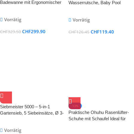
Badewanne mit Ergonomischer
Wasserrutsche, Baby Pool
Rückenlehne – 0,5mm BPA-
freies PVC, Faltbar und Mobil
Vorrätig
Vorrätig
CHF
299.90
CHF
119.40
CHF
329.50
CHF
126.45
-13%
Siebmeister 5000 – 5-in-1
Praktische Ohuhu Rasenlüfter-
Gartensieb, 5 Siebeinsätze, Ø 3-
Schuhe mit Schaufel Ideal für
12 mm, Metall, rostgeschützt
Ihren Garten!
Vorrätig