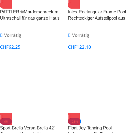
PATTLER ®Marderschreck mit
Intex Rectangular Frame Pool –
Ultraschall für das ganze Haus
Rechteckiger Aufstellpool aus
und Garten
Stahl & PVC, Blau
Vorrätig
Vorrätig
CHF
62.25
CHF
122.10
-6%
-28%
Sport-Brella Versa-Brella 42″
Float Joy Tanning Pool