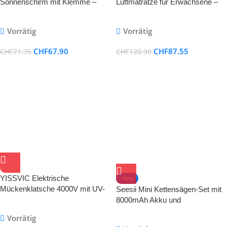
Sonnenschirm mit Klemme –
Luftmatratze für Erwachsene –
360° schwenkbar, UPF 50+,
Aufblasbare Gross-
Grau
Wasserhängematte
Vorrätig
Vorrätig
CHF
67.90
CHF
87.55
CHF
71.95
CHF
120.90
YISSVIC Elektrische
-30%
Mückenklatsche 4000V mit UV-
Seesii Mini Kettensägen-Set mit
Licht & Akku – 2in1 USB-C
8000mAh Akku und
aufladbar
Automatischem Öler
Vorrätig