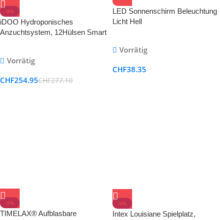
LED Sonnenschirm Beleuchtung
-8%
Licht Hell
iDOO Hydroponisches
Sonnenschirmbeleuchtung mit 3
Anzuchtsystem, 12Hülsen Smart
Modi Batterie betrieben für
Garden mit Automatisch Timer
Vorrätig
Garten Party
Vorrätig
CHF
38.35
CHF
254.95
CHF
277.10
-9%
-6%
TIMELAX® Aufblasbare
Intex Louisiane Spielplatz,