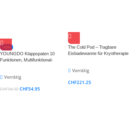
The Cold Pod – Tragbare
-42%
Eisbadewanne für Kryotherapie
YOUNGDO Klappspaten 10
und Erholung
Funktionen, Multifunktional-
Klappschaufel, Einfach Tragbar
Vorrätig
Vorrätig
CHF
221.25
CHF
54.95
CHF
94.95