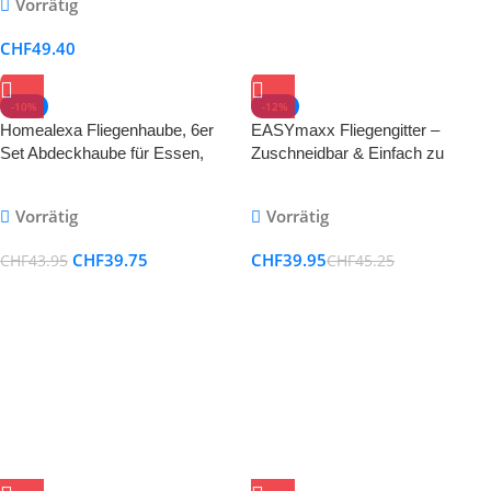
Vorrätig
Wasserspiel
CHF
49.40
-10%
-12%
Homealexa Fliegenhaube, 6er
EASYmaxx Fliegengitter –
Set Abdeckhaube für Essen,
Zuschneidbar & Einfach zu
Faltbare Kuchenabdeckung
Montieren – Ohne Bohren
Fliegenschirm Lebensmittel
Vorrätig
Vorrätig
Abdeckung, Perfekter Fliegen-
Schutz für Essen, Obst,
CHF
39.75
CHF
39.95
CHF
43.95
CHF
45.25
Picknick, BBQ