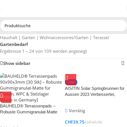
Haushalt | Garten | Wohnaccessoires
/
Garten | Terasse
/
Gartenbedarf
Ergebnisse 1 – 24 von 109 werden angezeigt
Show sidebar
-18%
AISITIN Solar Springbrunnen für
Aussen 2023 Verbesserter,
Solarbrunnen für Draussen mit 6
BAUHELD® Terrassenpads –
Sprüh Effekten, Solar
Vorrätig
Robuste Gummigranulat-Matte
Teichpumpe Solar
für Fliesen, WPC & Stelzlager
Schwimmender Fontäne Pumpe
CHF
39.75
CHF
43.95
[Made in Germany]
für Garten, Teich, VogelBad,