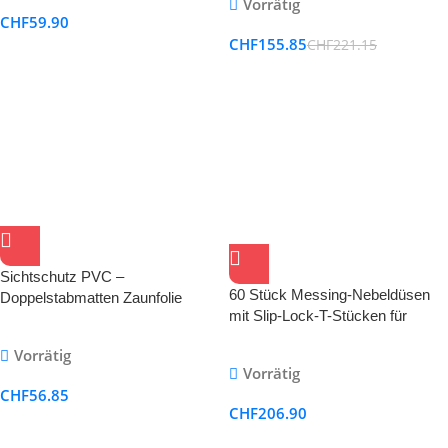
Vorrätig
CHF
59.90
CHF
155.85
CHF
221.15
Sichtschutz PVC –
60 Stück Messing-Nebeldüsen
Doppelstabmatten Zaunfolie
mit Slip-Lock-T-Stücken für
Windschutz blickdicht
Kühlsysteme im Freien
Windschutz
Vorrätig
Nebeldüse Zerstäuber-
Vorrätig
Nebelsprüher Nebeldüsen für
CHF
56.85
Garten, Luftbefeuchtung,
CHF
206.90
Staubkontrolle, Landschaftsbau