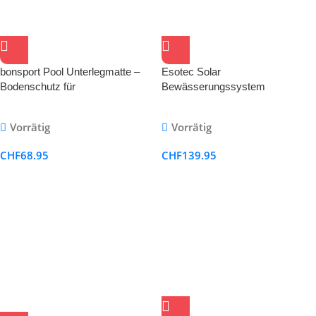
bonsport Pool Unterlegmatte –
Esotec Solar
Bodenschutz für
Bewässerungssystem
Pool/Planschbecken
WaterDrops – 15 Tropfauslässe
für Pflanzen
Vorrätig
Vorrätig
CHF
68.95
CHF
139.95