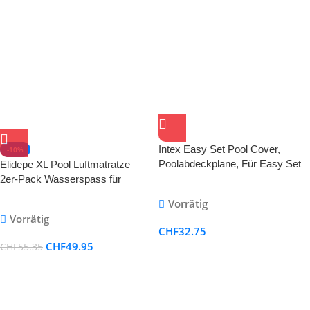
Intex Easy Set Pool Cover,
-10%
Poolabdeckplane, Für Easy Set
Elidepe XL Pool Luftmatratze –
Pool
2er-Pack Wasserspass für
Erwachsene – 4-in-1
Vorrätig
Wasserhängematte & Sessel
Vorrätig
CHF
32.75
CHF
49.95
CHF
55.35