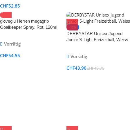
CHF
52.85
gloveglu Herren megagrip
Goalkeeper Spray, Rot, 120ml
-12%
DERBYSTAR Unisex Jugend
Junior S-Light Freizeitball, Weiss
Vorrätig
CHF
54.55
Vorrätig
CHF
43.90
CHF
49.75