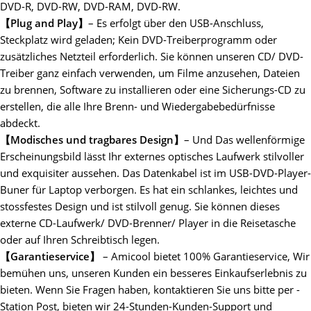
DVD-R, DVD-RW, DVD-RAM, DVD-RW.
【Plug and Play】
– Es erfolgt über den USB-Anschluss,
Steckplatz wird geladen; Kein DVD-Treiberprogramm oder
zusätzliches Netzteil erforderlich. Sie können unseren CD/ DVD-
Treiber ganz einfach verwenden, um Filme anzusehen, Dateien
zu brennen, Software zu installieren oder eine Sicherungs-CD zu
erstellen, die alle Ihre Brenn- und Wiedergabebedürfnisse
abdeckt.
【Modisches und tragbares Design】
– Und Das wellenförmige
Erscheinungsbild lässt Ihr externes optisches Laufwerk stilvoller
und exquisiter aussehen. Das Datenkabel ist im USB-DVD-Player-
Buner für Laptop verborgen. Es hat ein schlankes, leichtes und
stossfestes Design und ist stilvoll genug. Sie können dieses
externe CD-Laufwerk/ DVD-Brenner/ Player in die Reisetasche
oder auf Ihren Schreibtisch legen.
【Garantieservice】
– Amicool bietet 100% Garantieservice, Wir
bemühen uns, unseren Kunden ein besseres Einkaufserlebnis zu
bieten. Wenn Sie Fragen haben, kontaktieren Sie uns bitte per -
Station Post, bieten wir 24-Stunden-Kunden-Support und