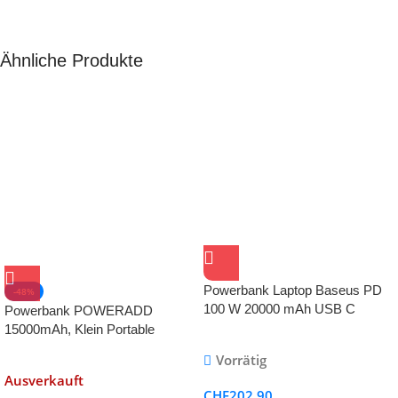
Ähnliche Produkte
Powerbank Laptop Baseus PD
-48%
100 W 20000 mAh USB C
Powerbank POWERADD
Power Bank Slim Externe
15000mAh, Klein Portable
Batterien QC 4.0
Charge
Vorrätig
Schnellladegerät für Laptops
Ausverkauft
MacBook Dell XPS iPad iPhone
CHF
202.90