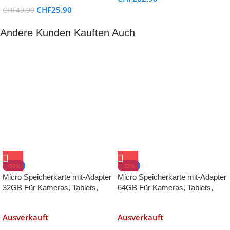
13/12 Samsung Galaxy Switch
CHF
25.90
CHF
49.90
Airpods
Andere Kunden Kauften Auch
-50%
-33%
Micro Speicherkarte mit-Adapter
Micro Speicherkarte mit-Adapter
32GB Für Kameras, Tablets,
64GB Für Kameras, Tablets,
Smartphones und andere Geräte
Smartphones und andere Geräte
Ausverkauft
Ausverkauft