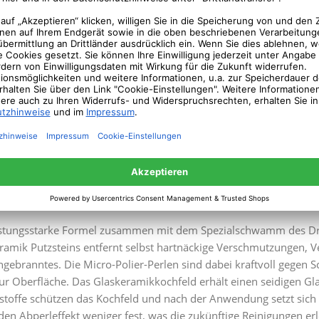
igen.
des Schwammes Produktreste vollständig entfernen und feucht na
 trockenwischen.
orab Materialverträglichkeit an unauffälliger Stelle testen. Na
keramik Putzstein
ernt hartnächige Vermschmutzungen auf dem Kochfe
rlässt seidigen Glanz
istungsstarke Formel zusammen mit dem Spezialschwamm des D
ramik Putzsteins entfernt selbst hartnäckige Verschmutzungen, 
ngebranntes. Die Micro-Polier-Perlen sind dabei kraftvoll gegen 
zur Oberfläche. Das Glaskeramikkochfeld erhält einen seidigen Gla
sstoffe schützen das Kochfeld und nach der Anwendung setzt sich
den Abperleffekt weniger fest, was die zukünftige Reinigungen erle