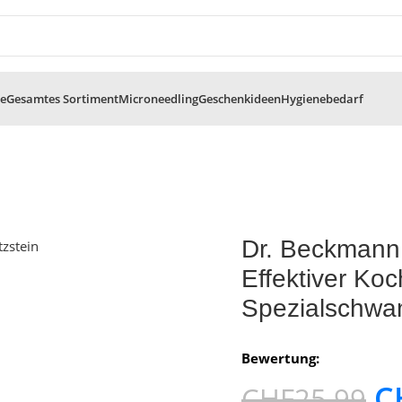
te
Gesamtes Sortiment
Microneedling
Geschenkideen
Hygienebedarf
Dr. Beckmann 
Effektiver Koc
Spezialschwa
Bewertung:
C
CHF
25.99