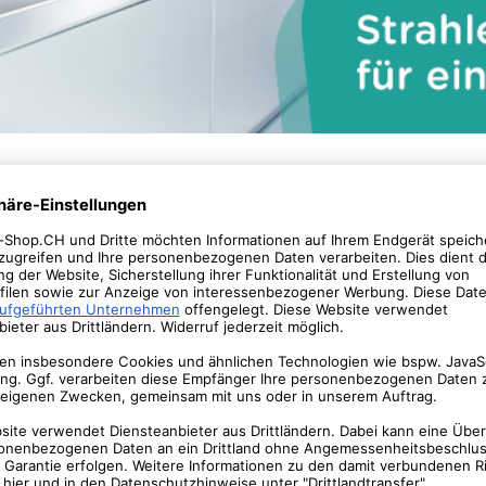
ialschwamm des Dr. Beckmann Glaskeramik Putzsteins entfernt s
aftvoll gegen Schmutz, jedoch sanft zur Oberfläche. Das Glaskeram
wendung setzt sich Eingebranntes durch den Abperleffekt weniger 
inem Arbeitsschritt.
- und Arbeitsaufwand, ist einfach und vor allem aber schnell. Der 
.
bar.
reiben.