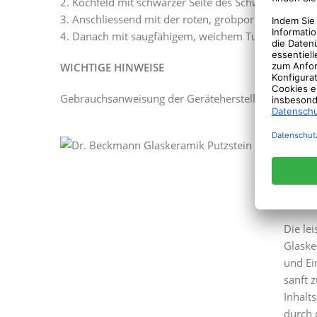
2. Kochfeld mit schwarzer Seite des Schwammes rein
3. Anschliessend mit der roten, grobporigen Seite 
4. Danach mit saugfähigem, weichem Tuch gründlich
WICHTIGE HINWEISE
Gebrauchsanweisung der Gerätehersteller beachten.V
Glas
Entf
hinte
Die le
Glaske
und Ei
sanft 
Inhalt
durch 