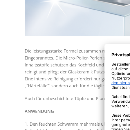
Die leistungsstarke Formel zusammen mit dem Spez
Eingebranntes. Die Micro-Polier-Perlen sind dabei kr
Inhaltsstoffe schützen das Kochfeld und nach der An
reinigt und pflegt der Glaskeramik Putzstein in nur e
Eine intensive Reinigung erfordert nur geringen Kraft
„“Härtefälle““ sondern auch für die tägliche Reinigung
Auch für unbeschichtete Töpfe und Pfannen anwend
ANWENDUNG
1. Den feuchten Schwamm mehrmals über den Stein 