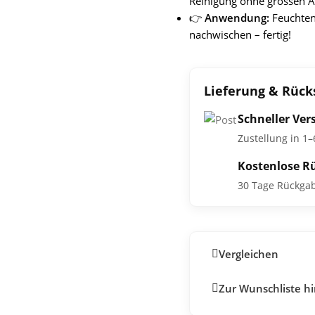
Reinigung ohne grossen 
👉
Anwendung:
Feuchten
nachwischen – fertig!
Lieferung & Rüc
Schneller Ver
Zustellung in 1
Kostenlose R
30 Tage Rückga
Vergleichen
Zur Wunschliste h