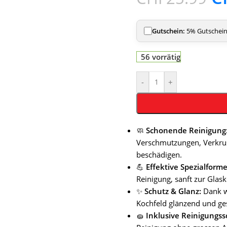
Gutschein:
5% Gutschein 
56 vorrätig
-
+
🧼
Schonende Reinigung
Verschmutzungen, Verkrus
beschädigen.
💪
Effektive Spezialforme
Reinigung, sanft zur Glas
✨
Schutz & Glanz:
Dank w
Kochfeld glänzend und ge
🧽
Inklusive Reinigung