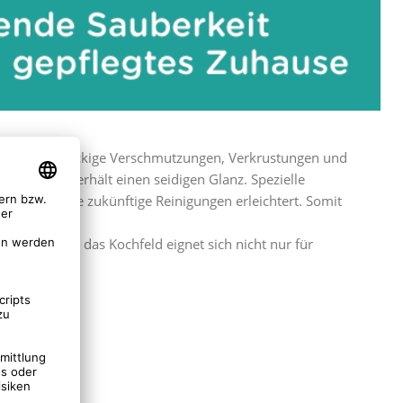
elbst hartnäckige Verschmutzungen, Verkrustungen und
ikkochfeld erhält einen seidigen Glanz. Spezielle
fest, was die zukünftige Reinigungen erleichtert. Somit
Putzstein für das Kochfeld eignet sich nicht nur für