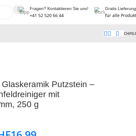
Fragen? Kontaktieren Sie uns!
Gratis Lieferung
+41 52 520 66 44
für alle Produk
CHF
0.
Glaskeramik Putzstein –
hfeldreiniger mit
mm, 250 g
HF
16.99