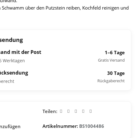
Aufwand.
 Schwamm über den Putzstein reiben, Kochfeld reinigen und
ksendung
sand mit der Post
1–6 Tage
Gratis Versand
–6 Werktagen
ücksendung
30 Tage
Rückgaberecht
berecht
Teilen:
Artikelnummer:
BS1004486
inzufügen