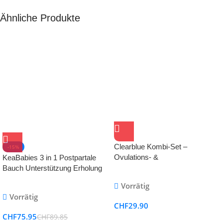
Ähnliche Produkte
Clearblue Kombi-Set –
-15%
Ovulations- &
KeaBabies 3 in 1 Postpartale
Schwangerschaftstests,
Bauch Unterstützung Erholung
zuverlässig & schnell
Gürtel – Postpartum Gürtel für
Vorrätig
Damen – Postnatal Bauchgurt
Vorrätig
nach Geburt –
CHF
29.90
Rückbildungsgürtel nach Geburt
CHF
75.95
CHF
89.85