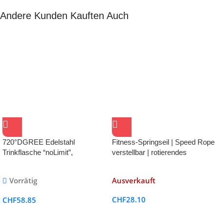
Andere Kunden Kauften Auch
720°DGREE Edelstahl
Fitness-Springseil | Speed Rope
Trinkflasche “noLimit”,
verstellbar | rotierendes
Auslaufsicher bei Kohlensäure,
Kugellagersystem
BPA-Frei
Vorrätig
Ausverkauft
CHF
28.10
CHF
58.85