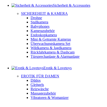
Sicherheit & Accessories
SICHEREHEIT & KAMERA
Drohne
Stallkamera
Babyphones
Kamerazubehör
Endoskopkamera
Mini & Getrarnte Kameras
Überwachungskamera Set
Wildkamera & Jagdkamera
Rückfahrkamera & Dashcam
Türsprechanlage & Alarmanlage
Erotik & Lovetoys
EROTIK FÜR DAMEN
Dildos
Gleitgels
Reizwäsche
Massagezubehör
Vibratoren & Womanizer