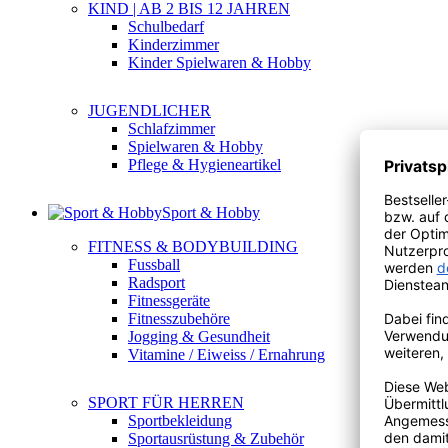
KIND | AB 2 BIS 12 JAHREN
Schulbedarf
Kinderzimmer
Kinder Spielwaren & Hobby
JUGENDLICHER
Schlafzimmer
Spielwaren & Hobby
Pflege & Hygieneartikel
Sport & Hobby
FITNESS & BODYBUILDING
Fussball
Radsport
Fitnessgeräte
Fitnesszubehöre
Jogging & Gesundheit
Vitamine / Eiweiss / Ernahrung
SPORT FÜR HERREN
Sportbekleidung
Sportausrüstung & Zubehör