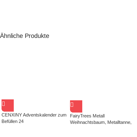
Ähnliche Produkte
CENXINY Adventskalender zum
FairyTrees Metall
Befüllen 24
Weihnachtsbaum, Metalltanne,
Stück,Weihnachtskalender
künstlich NORDMANNTANNE
Geschenkpäckchen DIY