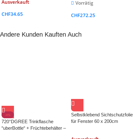
Ausverkauft
Vorrätig
Addentskalender zum
Selbstbefüllen Adventskalender
CHF
34.65
CHF
272.25
Selber Befüllen 24 STK
Schachteln Golden und Silber
Andere Kunden Kauften Auch
Selbstklebend Sichtschutzfolie
-4%
für Fenster 60 x 200cm
720°DGREE Trinkflasche
“uberBottle“ + Früchtebehälter –
1 Liter & 650ml