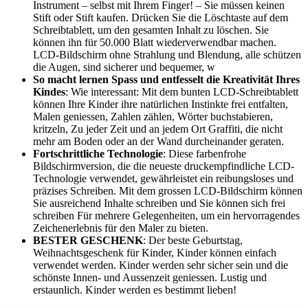
Instrument – selbst mit Ihrem Finger! – Sie müssen keinen
Stift oder Stift kaufen. Drücken Sie die Löschtaste auf dem
Schreibtablett, um den gesamten Inhalt zu löschen. Sie
können ihn für 50.000 Blatt wiederverwendbar machen.
LCD-Bildschirm ohne Strahlung und Blendung, alle schützen
die Augen, sind sicherer und bequemer, w
So macht lernen Spass und entfesselt die Kreativität Ihres
Kindes
: Wie interessant: Mit dem bunten LCD-Schreibtablett
können Ihre Kinder ihre natürlichen Instinkte frei entfalten,
Malen geniessen, Zahlen zählen, Wörter buchstabieren,
kritzeln, Zu jeder Zeit und an jedem Ort Graffiti, die nicht
mehr am Boden oder an der Wand durcheinander geraten.
Fortschrittliche Technologie
: Diese farbenfrohe
Bildschirmversion, die die neueste druckempfindliche LCD-
Technologie verwendet, gewährleistet ein reibungsloses und
präzises Schreiben. Mit dem grossen LCD-Bildschirm können
Sie ausreichend Inhalte schreiben und Sie können sich frei
schreiben Für mehrere Gelegenheiten, um ein hervorragendes
Zeichenerlebnis für den Maler zu bieten.
BESTER GESCHENK
: Der beste Geburtstag,
Weihnachtsgeschenk für Kinder, Kinder können einfach
verwendet werden. Kinder werden sehr sicher sein und die
schönste Innen- und Aussenzeit geniessen. Lustig und
erstaunlich. Kinder werden es bestimmt lieben!