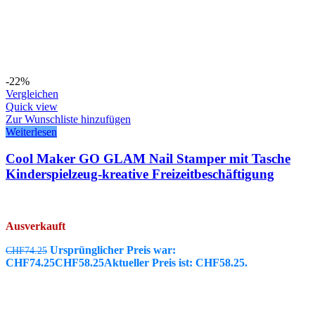
-22%
Vergleichen
Quick view
Zur Wunschliste hinzufügen
Weiterlesen
Cool Maker GO GLAM Nail Stamper mit Tasche
Kinderspielzeug-kreative Freizeitbeschäftigung
Ausverkauft
Ursprünglicher Preis war:
CHF
74.25
CHF74.25
CHF
58.25
Aktueller Preis ist: CHF58.25.