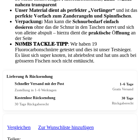
𝐧𝐚𝐡𝐞𝐳𝐮 𝐭𝐫𝐚𝐧𝐬𝐩𝐚𝐫𝐞𝐧𝐭
Unser Material dient als perfekter „Vorfänger“
und ist das
𝐩𝐞𝐫𝐟𝐞𝐤𝐭𝐞 𝐕𝐨𝐫𝐟𝐚𝐜𝐡 𝐳𝐮𝐦 𝐙𝐚𝐧𝐝𝐞𝐫𝐚𝐧𝐠𝐞𝐥𝐧 𝐮𝐧𝐝 𝐒𝐩𝐢𝐧𝐧𝐟𝐢𝐬𝐜𝐡𝐞𝐧.
Verpackung:
Man kann die 𝐒𝐜𝐡𝐧𝐮𝐫𝐛𝐞𝐝𝐚𝐫𝐟 𝐞𝐢𝐧𝐟𝐚𝐜𝐡
𝐝𝐨𝐬𝐢𝐞𝐫𝐞𝐧 ohne das die Schnur in den Taschen nervt und sich
von alleine abspult – hierzu dient die 𝐩𝐫𝐚𝐤𝐭𝐢𝐬𝐜𝐡𝐞 Ö𝐟𝐟𝐧𝐮𝐧𝐠 an
der Seite
𝐍Ø𝐌𝐈𝐒 𝐓𝐀𝐂𝐊𝐋𝐄-𝐓𝐈𝐏𝐏
: Wir haben 19
Fluorocarbonschnürre getestet und dies ist unser Testsieger.
Es lässt sich super knoten, ist abriebsfest und hat uns auch bei
grösseren Fischen noch nicht enttäuscht.
Lieferung & Rücksendung
Schneller Versand mit der Post
1–6 Tage
Gratis Versand
Zustellung in 1–6 Werktagen
Kostenlose Rücksendung
30 Tage
Rückgaberecht
30 Tage Rückgaberecht
Vergleichen
Zur Wunschliste hinzufügen
Teilen: