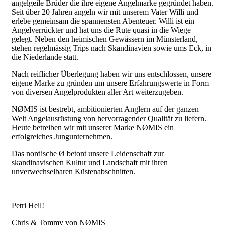
angelgeile Brüder die ihre eigene Angelmarke gegründet haben.
Seit über 20 Jahren angeln wir mit unserem Vater Willi und
erlebe gemeinsam die spannensten Abenteuer. Willi ist ein
Angelverrückter und hat uns die Rute quasi in die Wiege
gelegt. Neben den heimischen Gewässern im Münsterland,
stehen regelmässig Trips nach Skandinavien sowie ums Eck, in
die Niederlande statt.
​Nach reiflicher Überlegung haben wir uns entschlossen, unsere
eigene Marke zu gründen um unsere Erfahrungswerte in Form
von diversen Angelprodukten aller Art weiterzugeben.
​NØMIS ist bestrebt, ambitionierten Anglern auf der ganzen
Welt Angelausrüstung von hervorragender Qualität zu liefern.
Heute betreiben wir mit unserer Marke NØMIS ein
erfolgreiches Jungunternehmen.
Das nordische Ø betont unsere Leidenschaft zur
skandinavischen Kultur und Landschaft mit ihren
unverwechselbaren Küstenabschnitten.
Petri Heil!
​Chris & Tommy von NØMIS