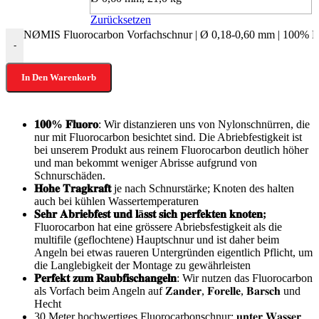
Zurücksetzen
NØMIS Fluorocarbon Vorfachschnur | Ø 0,18-0,60 mm | 100% Fluo
-
In Den Warenkorb
𝟏𝟎𝟎% 𝐅𝐥𝐮𝐨𝐫𝐨
: Wir distanzieren uns von Nylonschnürren, die
nur mit Fluorocarbon besichtet sind. Die Abriebfestigkeit ist
bei unserem Produkt aus reinem Fluorocarbon deutlich höher
und man bekommt weniger Abrisse aufgrund von
Schnurschäden.
𝐇𝐨𝐡𝐞 𝐓𝐫𝐚𝐠𝐤𝐫𝐚𝐟𝐭
je nach Schnurstärke; Knoten des halten
auch bei kühlen Wassertemperaturen
𝐒𝐞𝐡𝐫 𝐀𝐛𝐫𝐢𝐞𝐛𝐟𝐞𝐬𝐭 𝐮𝐧𝐝 𝐥ä𝐬𝐬𝐭 𝐬𝐢𝐜𝐡 𝐩𝐞𝐫𝐟𝐞𝐤𝐭𝐞𝐧 𝐤𝐧𝐨𝐭𝐞𝐧;
Fluorocarbon hat eine grössere Abriebsfestigkeit als die
multifile (geflochtene) Hauptschnur und ist daher beim
Angeln bei etwas raueren Untergründen eigentlich Pflicht, um
die Langlebigkeit der Montage zu gewährleisten
𝐏𝐞𝐫𝐟𝐞𝐤𝐭 𝐳𝐮𝐦 𝐑𝐚𝐮𝐛𝐟𝐢𝐬𝐜𝐡𝐚𝐧𝐠𝐞𝐥𝐧
: Wir nutzen das Fluorocarbon
als Vorfach beim Angeln auf 𝐙𝐚𝐧𝐝𝐞𝐫, 𝐅𝐨𝐫𝐞𝐥𝐥𝐞, 𝐁𝐚𝐫𝐬𝐜𝐡 und
Hecht
30 Meter hochwertiges Fluorocarbonschnur; 𝐮𝐧𝐭𝐞𝐫 𝐖𝐚𝐬𝐬𝐞𝐫