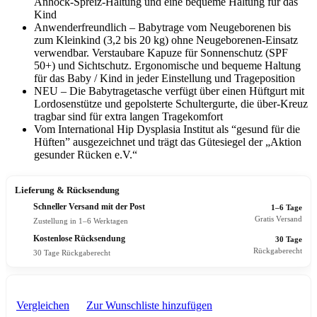
Anhock-Spreiz-Haltung und eine bequeme Haltung für das
Kind
Anwenderfreundlich – Babytrage vom Neugeborenen bis
zum Kleinkind (3,2 bis 20 kg) ohne Neugeborenen-Einsatz
verwendbar. Verstaubare Kapuze für Sonnenschutz (SPF
50+) und Sichtschutz. Ergonomische und bequeme Haltung
für das Baby / Kind in jeder Einstellung und Trageposition
NEU – Die Babytragetasche verfügt über einen Hüftgurt mit
Lordosenstütze und gepolsterte Schultergurte, die über-Kreuz
tragbar sind für extra langen Tragekomfort
Vom International Hip Dysplasia Institut als “gesund für die
Hüften” ausgezeichnet und trägt das Gütesiegel der „Aktion
gesunder Rücken e.V.“
Lieferung & Rücksendung
Schneller Versand mit der Post
1–6 Tage
Gratis Versand
Zustellung in 1–6 Werktagen
Kostenlose Rücksendung
30 Tage
Rückgaberecht
30 Tage Rückgaberecht
Vergleichen
Zur Wunschliste hinzufügen