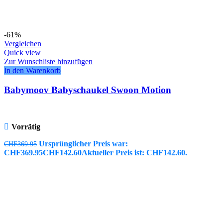
-61%
Vergleichen
Quick view
Zur Wunschliste hinzufügen
In den Warenkorb
Babymoov Babyschaukel Swoon Motion
Vorrätig
Ursprünglicher Preis war:
CHF
369.95
CHF369.95
CHF
142.60
Aktueller Preis ist: CHF142.60.