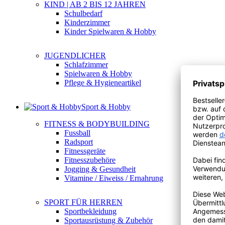
KIND | AB 2 BIS 12 JAHREN
Schulbedarf
Kinderzimmer
Kinder Spielwaren & Hobby
JUGENDLICHER
Schlafzimmer
Spielwaren & Hobby
Pflege & Hygieneartikel
Sport & Hobby
FITNESS & BODYBUILDING
Fussball
Radsport
Fitnessgeräte
Fitnesszubehöre
Jogging & Gesundheit
Vitamine / Eiweiss / Ernahrung
SPORT FÜR HERREN
Sportbekleidung
Sportausrüstung & Zubehör