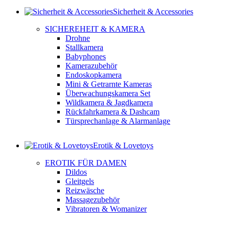
Sicherheit & Accessories
SICHEREHEIT & KAMERA
Drohne
Stallkamera
Babyphones
Kamerazubehör
Endoskopkamera
Mini & Getrarnte Kameras
Überwachungskamera Set
Wildkamera & Jagdkamera
Rückfahrkamera & Dashcam
Türsprechanlage & Alarmanlage
Erotik & Lovetoys
EROTIK FÜR DAMEN
Dildos
Gleitgels
Reizwäsche
Massagezubehör
Vibratoren & Womanizer