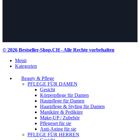
© 2026 Bestseller-Shop.CH
- Alle Rechte vorbehalten
Menü
Kategorien
Beauty & Pflege
PFLEGE FÜR DAMEN
Gesicht
Körperpflege für Damen
Hautpflege für Damen
Haarpflege & Styling für Damen
Maniküre & Pediküre
Make-UP / Zubehör
Pflegeset für sie
Anti-Aging für sie
PFLEGE FÜR HERREN