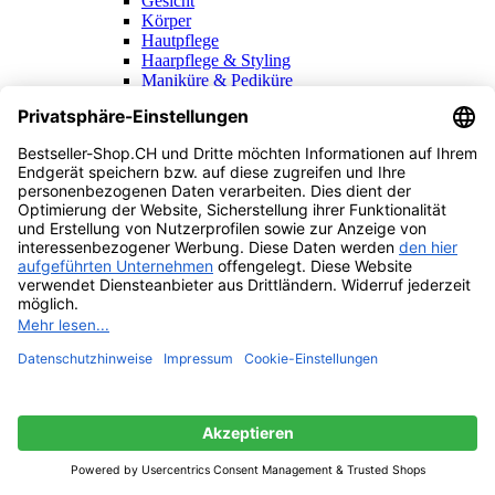
Gesicht
Körper
Hautpflege
Haarpflege & Styling
Maniküre & Pediküre
Pflegeset für ihn
Anti-Aging für ihn
MUND & ZAHNPFLEGE
PARFUMS & DÜFTE
Topseller Damendüfte
Topseller Herrendüfte
Haushalt & Garten
HAUSHALT & WOHNEN
Wohnzimmer
Schlafzimmer
Badezimmer
Küche
Büro
Möbel
Wohnaccessoires
Beleuchtung
Heizen
Kühlen
Reinigung
GARTEN & TERASSE