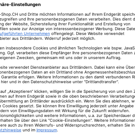
Benutzerdefinierter Bewegungserkennungsbe
des Bildkameras aus, für die Sie eine automatische Aufzeichn
ensor – Bewegungserkennung mit thermische
Infrarot) und zeichnet nur auf, wenn die Wärme von sich bewegend
ng anpassen, um die Fehlalarme zu reduzieren.