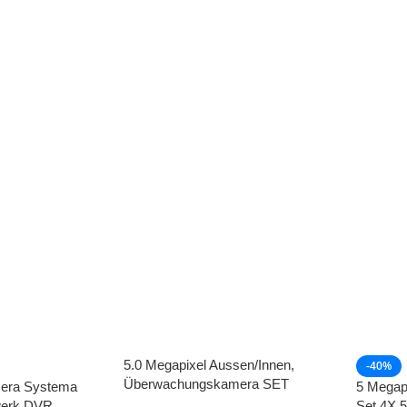
5.0 Megapixel Aussen/Innen,
-40%
Überwachungskamera SET
era Systema
5 Megap
werk DVR
Set 4X 