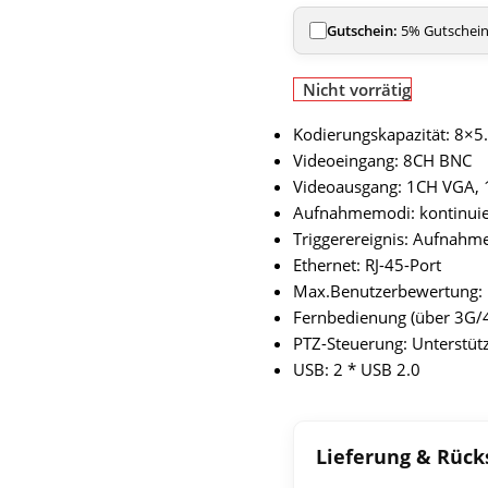
Gutschein:
5% Gutschein 
Nicht vorrätig
Kodierungskapazität: 8×
Videoeingang: 8CH BNC
Videoausgang: 1CH VGA,
Aufnahmemodi: kontinuie
Triggerereignis: Aufnahm
Ethernet: RJ-45-Port
Max.Benutzerbewertung:
Fernbedienung (über 3G/4G
PTZ-Steuerung: Unterstüt
USB: 2 * USB 2.0
Lieferung & Rüc