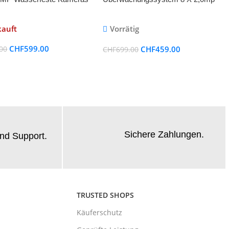
kameras
kauft
Vorrätig
CHF
599.00
CHF
459.00
00
CHF
699.00
Sichere Zahlungen.
nd Support.
TRUSTED SHOPS
Käuferschutz