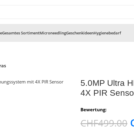
te
Gesamtes Sortiment
Microneedling
Geschenkideen
Hygienebedarf
ras
5.0MP Ultra 
4X PIR Sens
Bewertung:
CHF
499.00