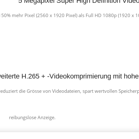
5 Megapixel Super High Definition Vide
150% mehr Pixel (2560 x 1920 Pixel) als Full HD 1080p (1920 x 1
eiterte H.265 + -Videokomprimierung mit hoher
uziert die Grösse von Videodateien, spart wertvollen Speicherpl
reibungslose Anzeige.