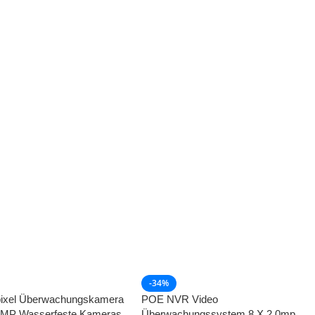
-34%
ixel Überwachungskamera
POE NVR Video
5MP Wasserfeste Kameras
Überwachungssystem 8 X 2,0mp