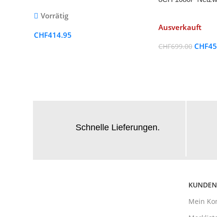
Monitor
Recorder
Vorrätig
Ausverkauft
CHF
414.95
CHF
45
CHF
699.00
Schnelle Lieferungen.
KUNDEN
Mein Ko