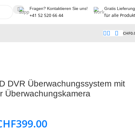
Fragen? Kontaktieren Sie uns!
Gratis Lieferung
+41 52 520 66 44
für alle Produk
CHF
0.
HD DVR Überwachungssystem mit
or Überwachungskamera
CHF
399.00