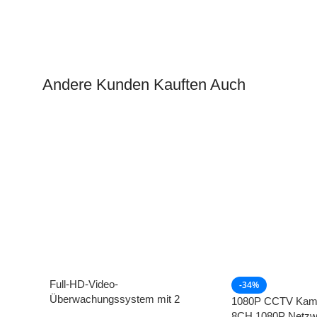
Andere Kunden Kauften Auch
Full-HD-Video-
-34%
Überwachungssystem mit 2
1080P CCTV Kam
Akkubetriebene Kameras sowie 9″-
8CH 1080P Netz