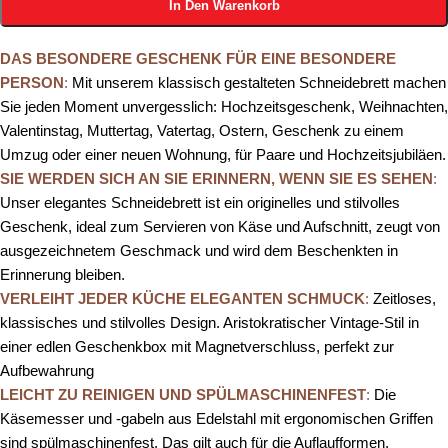
In Den Warenkorb
DAS BESONDERE GESCHENK FÜR EINE BESONDERE
PERSON
:
Mit unserem klassisch gestalteten Schneidebrett machen
Sie jeden Moment unvergesslich: Hochzeitsgeschenk, Weihnachten,
Valentinstag, Muttertag, Vatertag, Ostern, Geschenk zu einem
Umzug oder einer neuen Wohnung, für Paare und Hochzeitsjubiläen.
SIE WERDEN SICH AN SIE ERINNERN, WENN SIE ES SEHEN
:
Unser elegantes Schneidebrett ist ein originelles und stilvolles
Geschenk, ideal zum Servieren von Käse und Aufschnitt, zeugt von
ausgezeichnetem Geschmack und wird dem Beschenkten in
Erinnerung bleiben.
VERLEIHT JEDER KÜCHE ELEGANTEN SCHMUCK
:
Zeitloses,
klassisches und stilvolles Design. Aristokratischer Vintage-Stil in
einer edlen Geschenkbox mit Magnetverschluss, perfekt zur
Aufbewahrung
LEICHT ZU REINIGEN UND SPÜLMASCHINENFEST
:
Die
Käsemesser und -gabeln aus Edelstahl mit ergonomischen Griffen
sind spülmaschinenfest. Das gilt auch für die Auflaufformen.