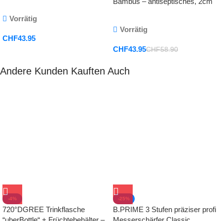
Pizzamesser für Jede Pizza,
Bambus – antiseptisches, 2cm
Klinge 32cm
dickes, massives Holz-Brett mit
Vorrätig
Saftrille, Holz-Brettchen
Vorrätig
CHF
43.95
CHF
43.95
CHF
58.90
Andere Kunden Kauften Auch
-4%
-25%
720°DGREE Trinkflasche
B.PRIME 3 Stufen präziser profi
“uberBottle“ + Früchtebehälter –
Messerschärfer Classic