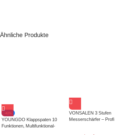
Ähnliche Produkte
VONSALEN 3 Stufen
-42%
Messerschärfer – Profi
YOUNGDO Klappspaten 10
Küchenmesser
Funktionen, Multifunktional-
Klappschaufel, Einfach Tragbar