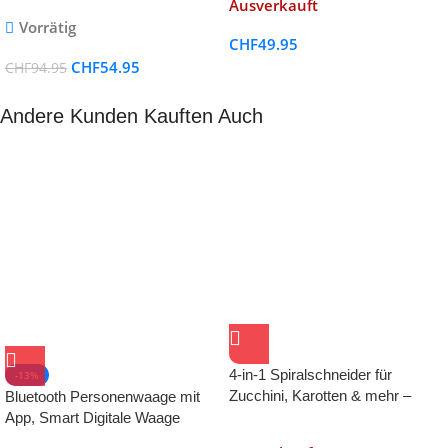
Ausverkauft
Vorrätig
CHF
49.95
CHF
54.95
CHF
94.95
Andere Kunden Kauften Auch
4-in-1 Spiralschneider für
-13%
Zucchini, Karotten & mehr –
Bluetooth Personenwaage mit
Zoodle & Gemüseschneider
App, Smart Digitale Waage