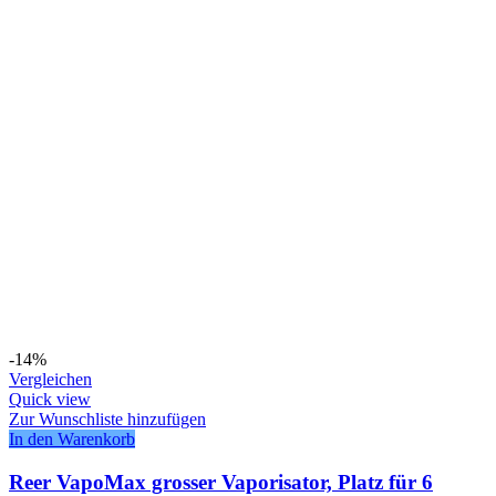
-14%
Vergleichen
Quick view
Zur Wunschliste hinzufügen
In den Warenkorb
Reer VapoMax grosser Vaporisator, Platz für 6