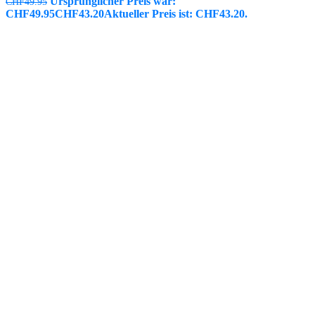
Ursprünglicher Preis war:
CHF
49.95
CHF49.95
CHF
43.20
Aktueller Preis ist: CHF43.20.