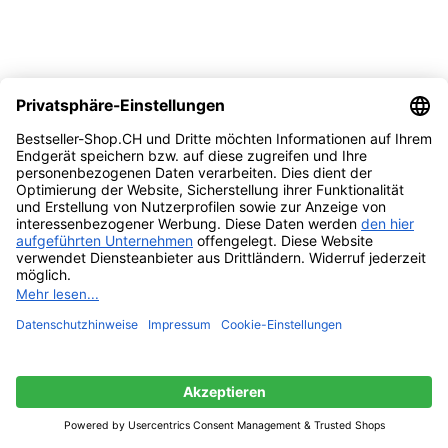
Vergleichen
Quick view
Zur Wunschliste hinzufügen
In den Warenkorb
Bübchen Babypflege-Starterset für Neugeboren
Vorrätig