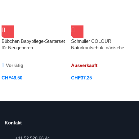
Bübchen Babypflege-Starterset
Schnuller COLOUR,
für Neugeboren
Naturkautschuk, dänische
Schnuller
Vorrätig
Ausverkauft
CHF
49.50
CHF
37.25
Kontakt
+41 52 520 66 44