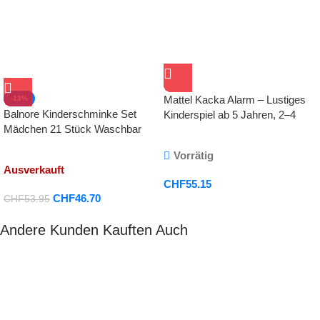
Mattel Kacka Alarm – Lustiges
-13%
Balnore Kinderschminke Set
Kinderspiel ab 5 Jahren, 2–4
Mädchen 21 Stück Waschbar
Spieler
Schminke Kinder Schminkkoffer
Vorrätig
Kosmetikset Mädchen Kinder
Ausverkauft
Makeup Set Rollenspiel
CHF
55.15
Spielzeug Geschenk ab 3 4 5
CHF
46.70
CHF
53.95
Jahre
Andere Kunden Kauften Auch