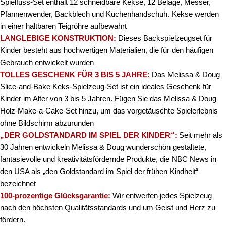
Spielfuss-Set enthält 12 schneidbare Kekse, 12 Beläge, Messer,
Pfannenwender, Backblech und Küchenhandschuh. Kekse werden
in einer haltbaren Teigröhre aufbewahrt
LANGLEBIGE KONSTRUKTION:
Dieses Backspielzeugset für
Kinder besteht aus hochwertigen Materialien, die für den häufigen
Gebrauch entwickelt wurden
TOLLES GESCHENK FÜR 3 BIS 5 JAHRE:
Das Melissa & Doug
Slice-and-Bake Keks-Spielzeug-Set ist ein ideales Geschenk für
Kinder im Alter von 3 bis 5 Jahren. Fügen Sie das Melissa & Doug
Holz-Make-a-Cake-Set hinzu, um das vorgetäuschte Spielerlebnis
ohne Bildschirm abzurunden
„DER GOLDSTANDARD IM SPIEL DER KINDER“:
Seit mehr als
30 Jahren entwickeln Melissa & Doug wunderschön gestaltete,
fantasievolle und kreativitätsfördernde Produkte, die NBC News in
den USA als „den Goldstandard im Spiel der frühen Kindheit“
bezeichnet
100-prozentige Glücksgarantie:
Wir entwerfen jedes Spielzeug
nach den höchsten Qualitätsstandards und um Geist und Herz zu
fördern.