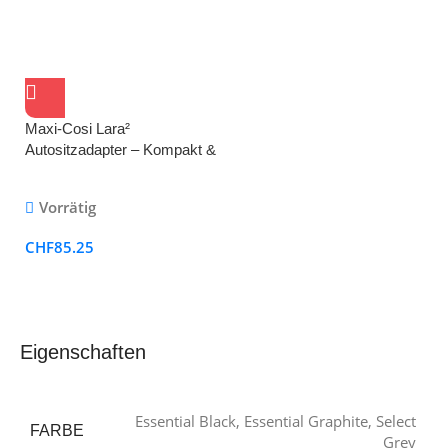
Maxi-Cosi Lara²
Autositzadapter – Kompakt &
leicht, passend für Lara²
Kinderwagen, schwarz
Vorrätig
CHF
85.25
Eigenschaften
Essential Black
,
Essential Graphite
,
Select
FARBE
Grey