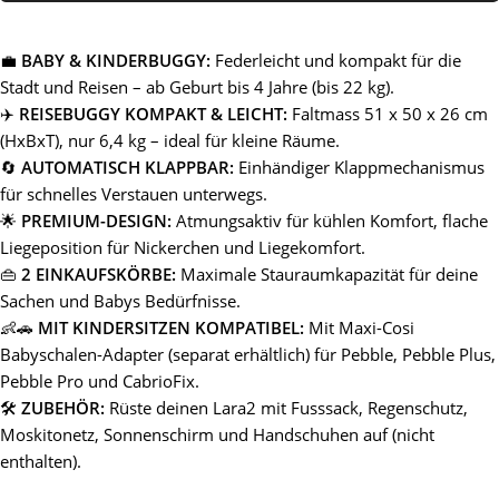
💼
BABY & KINDERBUGGY:
Federleicht und kompakt für die
Stadt und Reisen – ab Geburt bis 4 Jahre (bis 22 kg).
✈️
REISEBUGGY KOMPAKT & LEICHT:
Faltmass 51 x 50 x 26 cm
(HxBxT), nur 6,4 kg – ideal für kleine Räume.
🔄
AUTOMATISCH KLAPPBAR:
Einhändiger Klappmechanismus
für schnelles Verstauen unterwegs.
🌟
PREMIUM-DESIGN:
Atmungsaktiv für kühlen Komfort, flache
Liegeposition für Nickerchen und Liegekomfort.
👜
2 EINKAUFSKÖRBE:
Maximale Stauraumkapazität für deine
Sachen und Babys Bedürfnisse.
👶🚗
MIT KINDERSITZEN KOMPATIBEL:
Mit Maxi-Cosi
Babyschalen-Adapter (separat erhältlich) für Pebble, Pebble Plus,
Pebble Pro und CabrioFix.
🛠️
ZUBEHÖR:
Rüste deinen Lara2 mit Fusssack, Regenschutz,
Moskitonetz, Sonnenschirm und Handschuhen auf (nicht
enthalten).