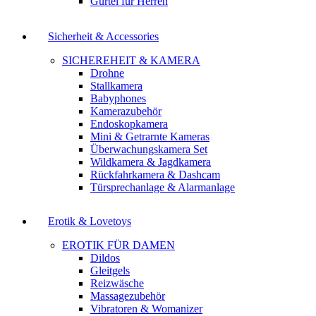
Gürtel für Herren
Sicherheit & Accessories
SICHEREHEIT & KAMERA
Drohne
Stallkamera
Babyphones
Kamerazubehör
Endoskopkamera
Mini & Getrarnte Kameras
Überwachungskamera Set
Wildkamera & Jagdkamera
Rückfahrkamera & Dashcam
Türsprechanlage & Alarmanlage
Erotik & Lovetoys
EROTIK FÜR DAMEN
Dildos
Gleitgels
Reizwäsche
Massagezubehör
Vibratoren & Womanizer