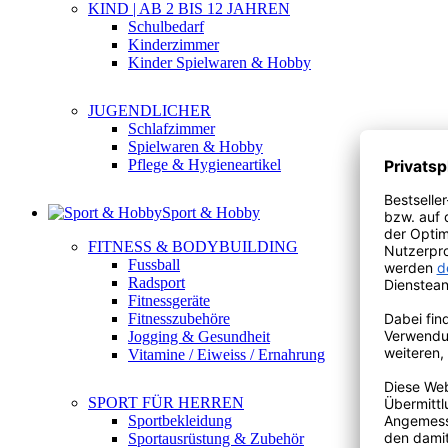
KIND | AB 2 BIS 12 JAHREN
Schulbedarf
Kinderzimmer
Kinder Spielwaren & Hobby
JUGENDLICHER
Schlafzimmer
Spielwaren & Hobby
Pflege & Hygieneartikel
Sport & Hobby
FITNESS & BODYBUILDING
Fussball
Radsport
Fitnessgeräte
Fitnesszubehöre
Jogging & Gesundheit
Vitamine / Eiweiss / Ernahrung
SPORT FÜR HERREN
Sportbekleidung
Sportausrüstung & Zubehör