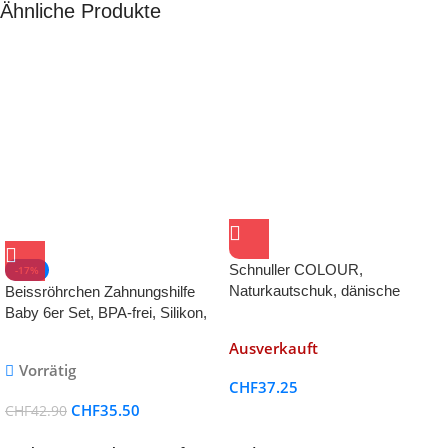
Ähnliche Produkte
Schnuller COLOUR,
-17%
Naturkautschuk, dänische
Beissröhrchen Zahnungshilfe
Schnuller
Baby 6er Set, BPA-frei, Silikon,
US-CPC zugelassen
Ausverkauft
Vorrätig
CHF
37.25
CHF
35.50
CHF
42.90