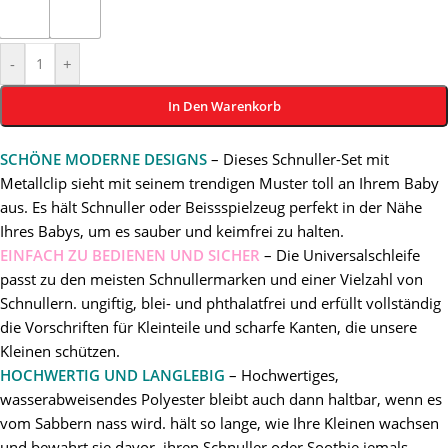
-
+
In Den Warenkorb
SCHÖNE MODERNE DESIGNS
– Dieses Schnuller-Set mit
Metallclip sieht mit seinem trendigen Muster toll an Ihrem Baby
aus. Es hält Schnuller oder Beissspielzeug perfekt in der Nähe
Ihres Babys, um es sauber und keimfrei zu halten.
EINFACH ZU BEDIENEN UND SICHER
– Die Universalschleife
passt zu den meisten Schnullermarken und einer Vielzahl von
Schnullern. ungiftig, blei- und phthalatfrei und erfüllt vollständig
die Vorschriften für Kleinteile und scharfe Kanten, die unsere
Kleinen schützen.
HOCHWERTIG UND LANGLEBIG
– Hochwertiges,
wasserabweisendes Polyester bleibt auch dann haltbar, wenn es
vom Sabbern nass wird. hält so lange, wie Ihre Kleinen wachsen
und bewahrt sie davor, ihren Schnuller oder Soothie jemals